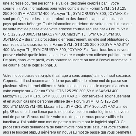
une adresse courriel personnelle valide (désignée ci-après par « votre
courriel »). Vos informations pour votre compte sur « Forum SYM : GTS 125
250 300,SYM MAXSYM 400, Maxsym TL , SYM CRUISYM 300, JOYMAX Z »
sont protégées par les lois de protection des données applicables dans le
pays qui nous héberge. Toute information en-dehors de votre nom d’utilisateur,
de votre mot de passe et de votre adresse courriel requise par « Forum SYM :
GTS 125 250 300,SYM MAXSYM 400, Maxsym TL , SYM CRUISYM 300,
JOYMAX Z » durant la procédure d’enregistrement, qu’elle soit obligatoire ou
non, reste à la discrétion de « Forum SYM : GTS 125 250 300,SYM MAXSYM
400, Maxsym TL , SYM CRUISYM 300, JOYMAX Z ». Dans tous les cas, vous
pouvez choisir quelle information de votre compte sera affichée publiquement.
De plus, dans votre profil, vous pouvez souscrire ou non à l’envoi automatique
de courriel par le logiciel phpBB.
Votre mot de passe est crypté (hashage à sens unique) afin qu’il soit sécurisé.
Cependant, il est recommandé de ne pas utiliser le même mot de passe sur
plusieurs sites Internet différents. Votre mot de passe est le moyen d’accès à
votre compte sur « Forum SYM : GTS 125 250 300,SYM MAXSYM 400,
Maxsym TL , SYM CRUISYM 300, JOYMAX Z », conservez-le soigneusement
et en aucun cas une personne affiliée de « Forum SYM : GTS 125 250
300,SYM MAXSYM 400, Maxsym TL , SYM CRUISYM 300, JOYMAX Z », de
phpBB ou une d’une tierce partie ne peut vous demander légitimement votre
mot de passe. Si vous oubliez votre mot de passe, vous pouvez utiliser la
fonction « J’ai oublié mon mot de passe » fournie par le logiciel phpBB. Ce
processus vous demandera de fournir votre nom d’utilisateur et votre courriel,
alors le logiciel phpBB générera un nouveau mot de passe qui vous permettra