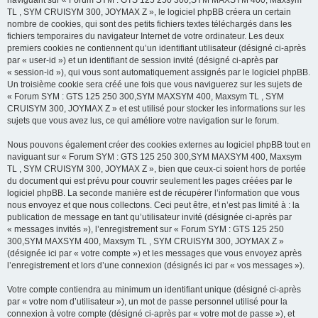
naviguant sur « Forum SYM : GTS 125 250 300,SYM MAXSYM 400, Maxsym
TL , SYM CRUISYM 300, JOYMAX Z », le logiciel phpBB créera un certain
nombre de cookies, qui sont des petits fichiers textes téléchargés dans les
fichiers temporaires du navigateur Internet de votre ordinateur. Les deux
premiers cookies ne contiennent qu’un identifiant utilisateur (désigné ci-après
par « user-id ») et un identifiant de session invité (désigné ci-après par
« session-id »), qui vous sont automatiquement assignés par le logiciel phpBB.
Un troisième cookie sera créé une fois que vous naviguerez sur les sujets de
« Forum SYM : GTS 125 250 300,SYM MAXSYM 400, Maxsym TL , SYM
CRUISYM 300, JOYMAX Z » et est utilisé pour stocker les informations sur les
sujets que vous avez lus, ce qui améliore votre navigation sur le forum.
Nous pouvons également créer des cookies externes au logiciel phpBB tout en
naviguant sur « Forum SYM : GTS 125 250 300,SYM MAXSYM 400, Maxsym
TL , SYM CRUISYM 300, JOYMAX Z », bien que ceux-ci soient hors de portée
du document qui est prévu pour couvrir seulement les pages créées par le
logiciel phpBB. La seconde manière est de récupérer l’information que vous
nous envoyez et que nous collectons. Ceci peut être, et n’est pas limité à : la
publication de message en tant qu’utilisateur invité (désignée ci-après par
« messages invités »), l’enregistrement sur « Forum SYM : GTS 125 250
300,SYM MAXSYM 400, Maxsym TL , SYM CRUISYM 300, JOYMAX Z »
(désignée ici par « votre compte ») et les messages que vous envoyez après
l’enregistrement et lors d’une connexion (désignés ici par « vos messages »).
Votre compte contiendra au minimum un identifiant unique (désigné ci-après
par « votre nom d’utilisateur »), un mot de passe personnel utilisé pour la
connexion à votre compte (désigné ci-après par « votre mot de passe »), et