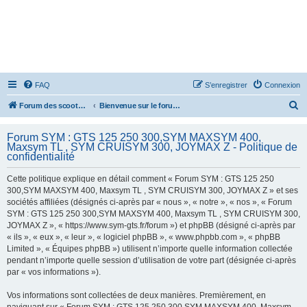
FAQ
S’enregistrer
Connexion
R
Forum des scooters SYM - GTS -MAXSYM - CRUISYM - JOYMAX - Maxsym TL
Bienvenue sur le forum des scooters de la gamme SYM
e
Forum SYM : GTS 125 250 300,SYM MAXSYM 400,
c
Maxsym TL , SYM CRUISYM 300, JOYMAX Z - Politique de
h
confidentialité
e
Cette politique explique en détail comment « Forum SYM : GTS 125 250
r
300,SYM MAXSYM 400, Maxsym TL , SYM CRUISYM 300, JOYMAX Z » et ses
sociétés affiliées (désignés ci-après par « nous », « notre », « nos », « Forum
c
SYM : GTS 125 250 300,SYM MAXSYM 400, Maxsym TL , SYM CRUISYM 300,
h
JOYMAX Z », « https://www.sym-gts.fr/forum ») et phpBB (désigné ci-après par
« ils », « eux », « leur », « logiciel phpBB », « www.phpbb.com », « phpBB
e
Limited », « Équipes phpBB ») utilisent n’importe quelle information collectée
r
pendant n’importe quelle session d’utilisation de votre part (désignée ci-après
par « vos informations »).
Vos informations sont collectées de deux manières. Premièrement, en