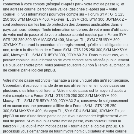
connexion à votre compte (désigné ci-après par « votre mot de passe »), et
une adresse courriel personnelle valide (désignée ci-après par « votre
courriel »). Vos informations pour votre compte sur « Forum SYM : GTS 125
250 300,SYM MAXSYM 400, Maxsym TL , SYM CRUISYM 300, JOYMAX Z »
sont protégées par les lois de protection des données applicables dans le
pays qui nous héberge. Toute information en-dehors de votre nom d’utilisateur,
de votre mot de passe et de votre adresse courriel requise par « Forum SYM :
GTS 125 250 300,SYM MAXSYM 400, Maxsym TL , SYM CRUISYM 300,
JOYMAX Z » durant la procédure d’enregistrement, qu’elle soit obligatoire ou
non, reste à la discrétion de « Forum SYM : GTS 125 250 300,SYM MAXSYM
400, Maxsym TL , SYM CRUISYM 300, JOYMAX Z ». Dans tous les cas, vous
pouvez choisir quelle information de votre compte sera affichée publiquement.
De plus, dans votre profil, vous pouvez souscrire ou non à l’envoi automatique
de courriel par le logiciel phpBB.
Votre mot de passe est crypté (hashage à sens unique) afin qu’il soit sécurisé.
Cependant, il est recommandé de ne pas utiliser le même mot de passe sur
plusieurs sites Internet différents. Votre mot de passe est le moyen d’accès à
votre compte sur « Forum SYM : GTS 125 250 300,SYM MAXSYM 400,
Maxsym TL , SYM CRUISYM 300, JOYMAX Z », conservez-le soigneusement
et en aucun cas une personne affiliée de « Forum SYM : GTS 125 250
300,SYM MAXSYM 400, Maxsym TL , SYM CRUISYM 300, JOYMAX Z », de
phpBB ou une d’une tierce partie ne peut vous demander légitimement votre
mot de passe. Si vous oubliez votre mot de passe, vous pouvez utiliser la
fonction « J’ai oublié mon mot de passe » fournie par le logiciel phpBB. Ce
processus vous demandera de fournir votre nom d’utilisateur et votre courriel,