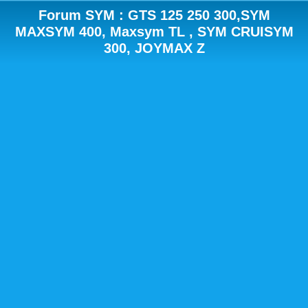
Forum SYM : GTS 125 250 300,SYM
MAXSYM 400, Maxsym TL , SYM CRUISYM
300, JOYMAX Z