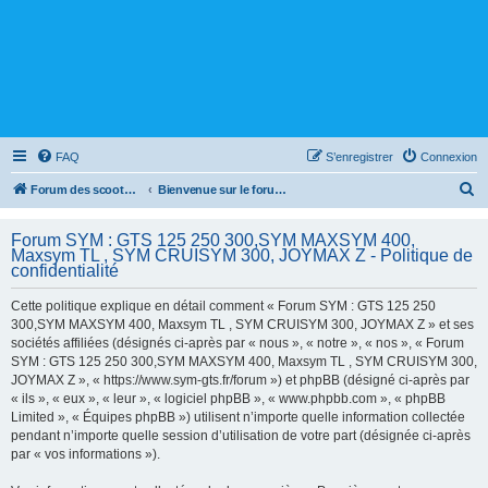
FAQ
S’enregistrer
Connexion
R
Forum des scooters SYM - GTS -MAXSYM - CRUISYM - JOYMAX - Maxsym TL
Bienvenue sur le forum des scooters de la gamme SYM
e
Forum SYM : GTS 125 250 300,SYM MAXSYM 400,
c
Maxsym TL , SYM CRUISYM 300, JOYMAX Z - Politique de
h
confidentialité
e
Cette politique explique en détail comment « Forum SYM : GTS 125 250
r
300,SYM MAXSYM 400, Maxsym TL , SYM CRUISYM 300, JOYMAX Z » et ses
sociétés affiliées (désignés ci-après par « nous », « notre », « nos », « Forum
c
SYM : GTS 125 250 300,SYM MAXSYM 400, Maxsym TL , SYM CRUISYM 300,
h
JOYMAX Z », « https://www.sym-gts.fr/forum ») et phpBB (désigné ci-après par
« ils », « eux », « leur », « logiciel phpBB », « www.phpbb.com », « phpBB
e
Limited », « Équipes phpBB ») utilisent n’importe quelle information collectée
r
pendant n’importe quelle session d’utilisation de votre part (désignée ci-après
par « vos informations »).