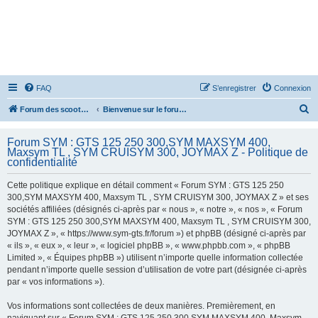
FAQ
S’enregistrer
Connexion
R
Forum des scooters SYM - GTS -MAXSYM - CRUISYM - JOYMAX - Maxsym TL
Bienvenue sur le forum des scooters de la gamme SYM
e
Forum SYM : GTS 125 250 300,SYM MAXSYM 400,
c
Maxsym TL , SYM CRUISYM 300, JOYMAX Z - Politique de
h
confidentialité
e
Cette politique explique en détail comment « Forum SYM : GTS 125 250
r
300,SYM MAXSYM 400, Maxsym TL , SYM CRUISYM 300, JOYMAX Z » et ses
sociétés affiliées (désignés ci-après par « nous », « notre », « nos », « Forum
c
SYM : GTS 125 250 300,SYM MAXSYM 400, Maxsym TL , SYM CRUISYM 300,
h
JOYMAX Z », « https://www.sym-gts.fr/forum ») et phpBB (désigné ci-après par
« ils », « eux », « leur », « logiciel phpBB », « www.phpbb.com », « phpBB
e
Limited », « Équipes phpBB ») utilisent n’importe quelle information collectée
r
pendant n’importe quelle session d’utilisation de votre part (désignée ci-après
par « vos informations »).
Vos informations sont collectées de deux manières. Premièrement, en