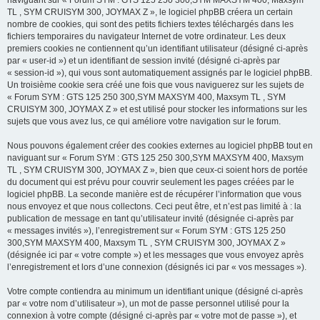
naviguant sur « Forum SYM : GTS 125 250 300,SYM MAXSYM 400, Maxsym
TL , SYM CRUISYM 300, JOYMAX Z », le logiciel phpBB créera un certain
nombre de cookies, qui sont des petits fichiers textes téléchargés dans les
fichiers temporaires du navigateur Internet de votre ordinateur. Les deux
premiers cookies ne contiennent qu’un identifiant utilisateur (désigné ci-après
par « user-id ») et un identifiant de session invité (désigné ci-après par
« session-id »), qui vous sont automatiquement assignés par le logiciel phpBB.
Un troisième cookie sera créé une fois que vous naviguerez sur les sujets de
« Forum SYM : GTS 125 250 300,SYM MAXSYM 400, Maxsym TL , SYM
CRUISYM 300, JOYMAX Z » et est utilisé pour stocker les informations sur les
sujets que vous avez lus, ce qui améliore votre navigation sur le forum.
Nous pouvons également créer des cookies externes au logiciel phpBB tout en
naviguant sur « Forum SYM : GTS 125 250 300,SYM MAXSYM 400, Maxsym
TL , SYM CRUISYM 300, JOYMAX Z », bien que ceux-ci soient hors de portée
du document qui est prévu pour couvrir seulement les pages créées par le
logiciel phpBB. La seconde manière est de récupérer l’information que vous
nous envoyez et que nous collectons. Ceci peut être, et n’est pas limité à : la
publication de message en tant qu’utilisateur invité (désignée ci-après par
« messages invités »), l’enregistrement sur « Forum SYM : GTS 125 250
300,SYM MAXSYM 400, Maxsym TL , SYM CRUISYM 300, JOYMAX Z »
(désignée ici par « votre compte ») et les messages que vous envoyez après
l’enregistrement et lors d’une connexion (désignés ici par « vos messages »).
Votre compte contiendra au minimum un identifiant unique (désigné ci-après
par « votre nom d’utilisateur »), un mot de passe personnel utilisé pour la
connexion à votre compte (désigné ci-après par « votre mot de passe »), et