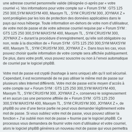
une adresse courriel personnelle valide (désignée ci-après par « votre
courriel »). Vos informations pour votre compte sur « Forum SYM : GTS 125
250 300,SYM MAXSYM 400, Maxsym TL , SYM CRUISYM 300, JOYMAX Z »
sont protégées par les lois de protection des données applicables dans le
pays qui nous héberge. Toute information en-dehors de votre nom d’utilisateur,
de votre mot de passe et de votre adresse courriel requise par « Forum SYM :
GTS 125 250 300,SYM MAXSYM 400, Maxsym TL , SYM CRUISYM 300,
JOYMAX Z » durant la procédure d’enregistrement, qu’elle soit obligatoire ou
non, reste à la discrétion de « Forum SYM : GTS 125 250 300,SYM MAXSYM
400, Maxsym TL , SYM CRUISYM 300, JOYMAX Z ». Dans tous les cas, vous
pouvez choisir quelle information de votre compte sera affichée publiquement.
De plus, dans votre profil, vous pouvez souscrire ou non à l’envoi automatique
de courriel par le logiciel phpBB.
Votre mot de passe est crypté (hashage à sens unique) afin qu’il soit sécurisé.
Cependant, il est recommandé de ne pas utiliser le même mot de passe sur
plusieurs sites Internet différents. Votre mot de passe est le moyen d’accès à
votre compte sur « Forum SYM : GTS 125 250 300,SYM MAXSYM 400,
Maxsym TL , SYM CRUISYM 300, JOYMAX Z », conservez-le soigneusement
et en aucun cas une personne affiliée de « Forum SYM : GTS 125 250
300,SYM MAXSYM 400, Maxsym TL , SYM CRUISYM 300, JOYMAX Z », de
phpBB ou une d’une tierce partie ne peut vous demander légitimement votre
mot de passe. Si vous oubliez votre mot de passe, vous pouvez utiliser la
fonction « J’ai oublié mon mot de passe » fournie par le logiciel phpBB. Ce
processus vous demandera de fournir votre nom d’utilisateur et votre courriel,
alors le logiciel phpBB générera un nouveau mot de passe qui vous permettra