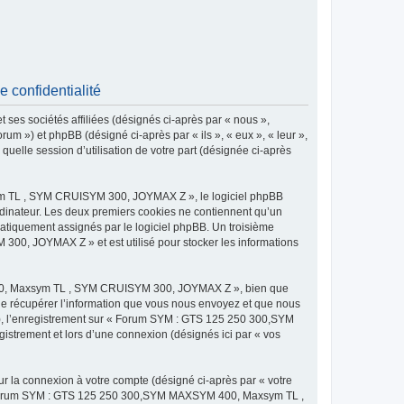
onfidentialité
 sociétés affiliées (désignés ci-après par « nous »,
) et phpBB (désigné ci-après par « ils », « eux », « leur »,
uelle session d’utilisation de votre part (désignée ci-après
m TL , SYM CRUISYM 300, JOYMAX Z », le logiciel phpBB
 ordinateur. Les deux premiers cookies ne contiennent qu’un
tomatiquement assignés par le logiciel phpBB. Un troisième
0, JOYMAX Z » et est utilisé pour stocker les informations
400, Maxsym TL , SYM CRUISYM 300, JOYMAX Z », bien que
de récupérer l’information que vous nous envoyez et que nous
és »), l’enregistrement sur « Forum SYM : GTS 125 250 300,SYM
rement et lors d’une connexion (désignés ici par « vos
ur la connexion à votre compte (désigné ci-après par « votre
ur « Forum SYM : GTS 125 250 300,SYM MAXSYM 400, Maxsym TL ,