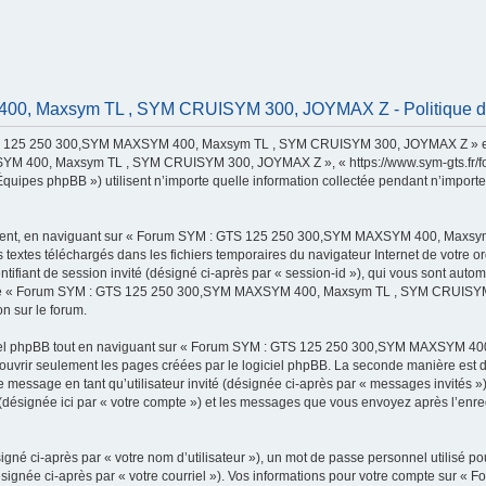
, Maxsym TL , SYM CRUISYM 300, JOYMAX Z - Politique de c
TS 125 250 300,SYM MAXSYM 400, Maxsym TL , SYM CRUISYM 300, JOYMAX Z » et ses
 400, Maxsym TL , SYM CRUISYM 300, JOYMAX Z », « https://www.sym-gts.fr/forum »
uipes phpBB ») utilisent n’importe quelle information collectée pendant n’importe q
rement, en naviguant sur « Forum SYM : GTS 125 250 300,SYM MAXSYM 400, Maxsy
rs textes téléchargés dans les fichiers temporaires du navigateur Internet de votre
identifiant de session invité (désigné ci-après par « session-id »), qui vous sont au
s de « Forum SYM : GTS 125 250 300,SYM MAXSYM 400, Maxsym TL , SYM CRUISYM 30
on sur le forum.
ciel phpBB tout en naviguant sur « Forum SYM : GTS 125 250 300,SYM MAXSYM 
couvrir seulement les pages créées par le logiciel phpBB. La seconde manière est 
ion de message en tant qu’utilisateur invité (désignée ci-après par « messages invit
ée ici par « votre compte ») et les messages que vous envoyez après l’enregist
gné ci-après par « votre nom d’utilisateur »), un mot de passe personnel utilisé po
(désignée ci-après par « votre courriel »). Vos informations pour votre compte s