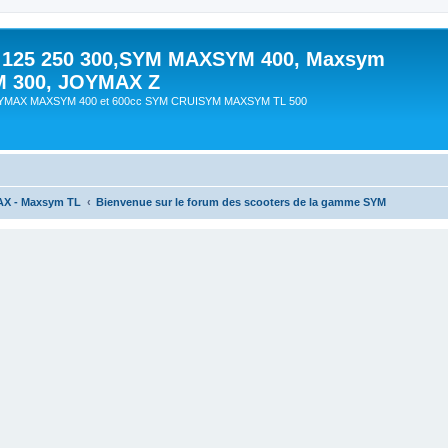
 125 250 300,SYM MAXSYM 400, Maxsym
M 300, JOYMAX Z
OYMAX MAXSYM 400 et 600cc SYM CRUISYM MAXSYM TL 500
AX - Maxsym TL
Bienvenue sur le forum des scooters de la gamme SYM