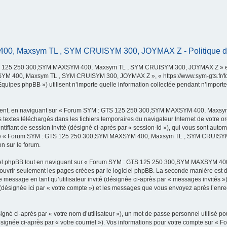
, Maxsym TL , SYM CRUISYM 300, JOYMAX Z - Politique de c
TS 125 250 300,SYM MAXSYM 400, Maxsym TL , SYM CRUISYM 300, JOYMAX Z » et ses
 400, Maxsym TL , SYM CRUISYM 300, JOYMAX Z », « https://www.sym-gts.fr/forum »
uipes phpBB ») utilisent n’importe quelle information collectée pendant n’importe q
rement, en naviguant sur « Forum SYM : GTS 125 250 300,SYM MAXSYM 400, Maxsy
rs textes téléchargés dans les fichiers temporaires du navigateur Internet de votre
identifiant de session invité (désigné ci-après par « session-id »), qui vous sont au
s de « Forum SYM : GTS 125 250 300,SYM MAXSYM 400, Maxsym TL , SYM CRUISYM 30
on sur le forum.
ciel phpBB tout en naviguant sur « Forum SYM : GTS 125 250 300,SYM MAXSYM 
couvrir seulement les pages créées par le logiciel phpBB. La seconde manière est 
ion de message en tant qu’utilisateur invité (désignée ci-après par « messages invit
ée ici par « votre compte ») et les messages que vous envoyez après l’enregist
gné ci-après par « votre nom d’utilisateur »), un mot de passe personnel utilisé po
(désignée ci-après par « votre courriel »). Vos informations pour votre compte s