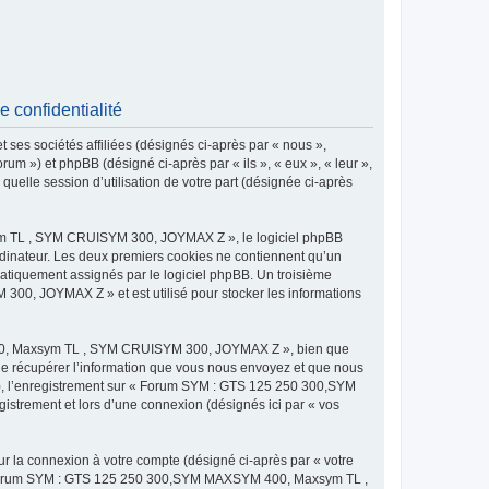
onfidentialité
 sociétés affiliées (désignés ci-après par « nous »,
) et phpBB (désigné ci-après par « ils », « eux », « leur »,
uelle session d’utilisation de votre part (désignée ci-après
m TL , SYM CRUISYM 300, JOYMAX Z », le logiciel phpBB
 ordinateur. Les deux premiers cookies ne contiennent qu’un
tomatiquement assignés par le logiciel phpBB. Un troisième
0, JOYMAX Z » et est utilisé pour stocker les informations
400, Maxsym TL , SYM CRUISYM 300, JOYMAX Z », bien que
de récupérer l’information que vous nous envoyez et que nous
és »), l’enregistrement sur « Forum SYM : GTS 125 250 300,SYM
rement et lors d’une connexion (désignés ici par « vos
ur la connexion à votre compte (désigné ci-après par « votre
ur « Forum SYM : GTS 125 250 300,SYM MAXSYM 400, Maxsym TL ,