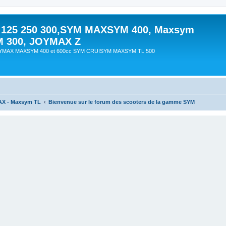
 125 250 300,SYM MAXSYM 400, Maxsym
M 300, JOYMAX Z
OYMAX MAXSYM 400 et 600cc SYM CRUISYM MAXSYM TL 500
AX - Maxsym TL
Bienvenue sur le forum des scooters de la gamme SYM