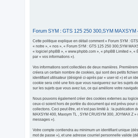
Forum SYM : GTS 125 250 300,SYM MAXSYM 400
Cette politique explique en détail comment « Forum SYM : G
« notre », « nos », « Forum SYM : GTS 125 250 300,SYM MAXSYM
« logiciel phpBB », « www.phpbb.com », « phpBB Limited », « Éq
par « vos informations »).
Vos informations sont collectées de deux manières. Premiè
créera un certain nombre de cookies, qui sont des petits fichie
identifiant utilisateur (désigné ci-après par « user-id ») et un 
cookie sera créé une fois que vous naviguerez sur les sujet
sur les sujets que vous avez lus, ce qui améliore votre navigati
Nous pouvons également créer des cookies externes au logi
ceux-ci soient hors de portée du document qui est prévu pour 
collectons. Ceci peut être, et n’est pas limité à : la publicat
MAXSYM 400, Maxsym TL , SYM CRUISYM 300, JOYMAX Z » (désign
messages »).
Votre compte contiendra au minimum un identifiant unique (dési
mot de passe »), et une adresse courriel personnelle valide 