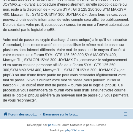
JOYMAX Z » durant la procédure d’enregistrement, qu’elle soit obligatoire ou
non, reste à la discrétion de « Forum SYM : GTS 125 250 300,SYM MAXSYM
400, Maxsym TL , SYM CRUISYM 300, JOYMAX Z ». Dans tous les cas, vous
pouvez choisir quelle information de votre compte sera affichée publiquement.
De plus, dans votre profil, vous pouvez souscrire ou non à l’envoi automatique
de courriel par le logiciel phpBB.
Votre mot de passe est crypté (hashage à sens unique) afin qu’il soit sécurisé.
Cependant, il est recommandé de ne pas utiliser le même mot de passe sur
plusieurs sites Internet différents. Votre mot de passe est le moyen d’accès à
votre compte sur « Forum SYM : GTS 125 250 300,SYM MAXSYM 400,
Maxsym TL , SYM CRUISYM 300, JOYMAX Z », conservez-le soigneusement
et en aucun cas une personne affiliée de « Forum SYM : GTS 125 250
300,SYM MAXSYM 400, Maxsym TL , SYM CRUISYM 300, JOYMAX Z », de
phpBB ou une d’une tierce partie ne peut vous demander légitimement votre
mot de passe. Si vous oubliez votre mot de passe, vous pouvez utiliser la
fonction « J’ai oublié mon mot de passe » fournie par le logiciel phpBB. Ce
processus vous demandera de fournir votre nom d’utilisateur et votre courriel,
alors le logiciel phpBB générera un nouveau mot de passe qui vous permettra
de vous reconnecter.
Forum des scooters SYM - GTS -MAXSYM - CRUISYM - JOYMAX - Maxsym TL
Bienvenue sur le forum des scooters de la gamme SYM
Développé par
phpBB
® Forum Software © phpBB Limited
Traduit par
phpBB-fr.com