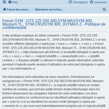
FAQ
S’enregistrer
Connexion
R
Forum des scooters SYM - GTS -MAXSYM - CRUISYM - JOYMAX - Maxsym TL
Bienvenue sur le forum des scooters de la gamme SYM
e
Forum SYM : GTS 125 250 300,SYM MAXSYM 400,
c
Maxsym TL , SYM CRUISYM 300, JOYMAX Z - Politique de
h
confidentialité
e
Cette politique explique en détail comment « Forum SYM : GTS 125 250
r
300,SYM MAXSYM 400, Maxsym TL , SYM CRUISYM 300, JOYMAX Z » et ses
sociétés affiliées (désignés ci-après par « nous », « notre », « nos », « Forum
c
SYM : GTS 125 250 300,SYM MAXSYM 400, Maxsym TL , SYM CRUISYM 300,
h
JOYMAX Z », « https://www.sym-gts.fr/forum ») et phpBB (désigné ci-après par
« ils », « eux », « leur », « logiciel phpBB », « www.phpbb.com », « phpBB
e
Limited », « Équipes phpBB ») utilisent n’importe quelle information collectée
r
pendant n’importe quelle session d’utilisation de votre part (désignée ci-après
par « vos informations »).
Vos informations sont collectées de deux manières. Premièrement, en
naviguant sur « Forum SYM : GTS 125 250 300,SYM MAXSYM 400, Maxsym
TL , SYM CRUISYM 300, JOYMAX Z », le logiciel phpBB créera un certain
nombre de cookies, qui sont des petits fichiers textes téléchargés dans les
fichiers temporaires du navigateur Internet de votre ordinateur. Les deux
premiers cookies ne contiennent qu’un identifiant utilisateur (désigné ci-après
par « user-id ») et un identifiant de session invité (désigné ci-après par
« session-id »), qui vous sont automatiquement assignés par le logiciel phpBB.