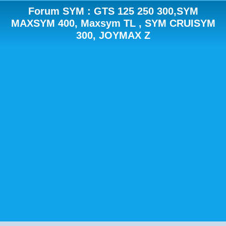
Forum SYM : GTS 125 250 300,SYM
MAXSYM 400, Maxsym TL , SYM CRUISYM
300, JOYMAX Z