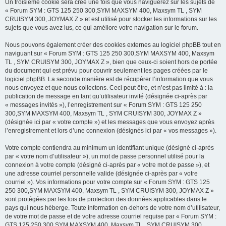
Un troisième cookie sera créé une fois que vous naviguerez sur les sujets de
« Forum SYM : GTS 125 250 300,SYM MAXSYM 400, Maxsym TL , SYM
CRUISYM 300, JOYMAX Z » et est utilisé pour stocker les informations sur les
sujets que vous avez lus, ce qui améliore votre navigation sur le forum.
Nous pouvons également créer des cookies externes au logiciel phpBB tout en
naviguant sur « Forum SYM : GTS 125 250 300,SYM MAXSYM 400, Maxsym
TL , SYM CRUISYM 300, JOYMAX Z », bien que ceux-ci soient hors de portée
du document qui est prévu pour couvrir seulement les pages créées par le
logiciel phpBB. La seconde manière est de récupérer l’information que vous
nous envoyez et que nous collectons. Ceci peut être, et n’est pas limité à : la
publication de message en tant qu’utilisateur invité (désignée ci-après par
« messages invités »), l’enregistrement sur « Forum SYM : GTS 125 250
300,SYM MAXSYM 400, Maxsym TL , SYM CRUISYM 300, JOYMAX Z »
(désignée ici par « votre compte ») et les messages que vous envoyez après
l’enregistrement et lors d’une connexion (désignés ici par « vos messages »).
Votre compte contiendra au minimum un identifiant unique (désigné ci-après
par « votre nom d’utilisateur »), un mot de passe personnel utilisé pour la
connexion à votre compte (désigné ci-après par « votre mot de passe »), et
une adresse courriel personnelle valide (désignée ci-après par « votre
courriel »). Vos informations pour votre compte sur « Forum SYM : GTS 125
250 300,SYM MAXSYM 400, Maxsym TL , SYM CRUISYM 300, JOYMAX Z »
sont protégées par les lois de protection des données applicables dans le
pays qui nous héberge. Toute information en-dehors de votre nom d’utilisateur,
de votre mot de passe et de votre adresse courriel requise par « Forum SYM :
GTS 125 250 300,SYM MAXSYM 400, Maxsym TL , SYM CRUISYM 300,