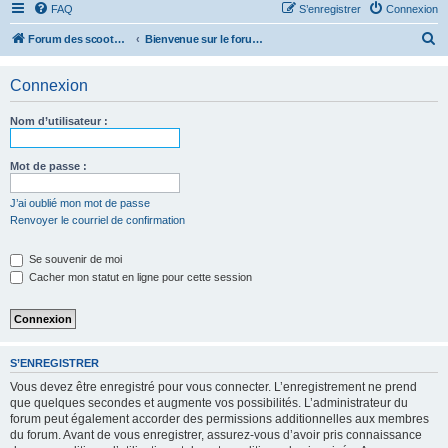
FAQ
S’enregistrer
Connexion
R
Forum des scooters SYM - GTS -MAXSYM - CRUISYM - JOYMAX - Maxsym TL
Bienvenue sur le forum des scooters de la gamme SYM
e
Connexion
c
h
Nom d’utilisateur :
e
r
Mot de passe :
c
J’ai oublié mon mot de passe
h
Renvoyer le courriel de confirmation
e
r
Se souvenir de moi
Cacher mon statut en ligne pour cette session
S’ENREGISTRER
Vous devez être enregistré pour vous connecter. L’enregistrement ne prend
que quelques secondes et augmente vos possibilités. L’administrateur du
forum peut également accorder des permissions additionnelles aux membres
du forum. Avant de vous enregistrer, assurez-vous d’avoir pris connaissance