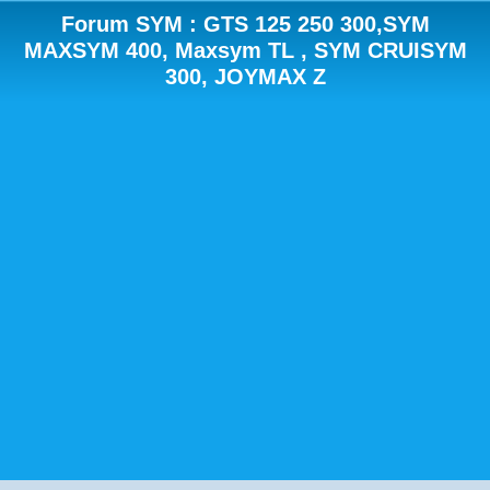
Forum SYM : GTS 125 250 300,SYM
MAXSYM 400, Maxsym TL , SYM CRUISYM
300, JOYMAX Z