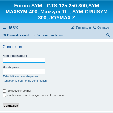
Forum SYM : GTS 125 250 300,SYM
MAXSYM 400, Maxsym TL , SYM CRUISYM
300, JOYMAX Z
FAQ
S’enregistrer
Connexion
R
Forum des scooters SYM - GTS -MAXSYM - CRUISYM - JOYMAX - Maxsym TL
Bienvenue sur le forum des scooters de la gamme SYM
e
Connexion
c
h
Nom d’utilisateur :
e
r
Mot de passe :
c
J’ai oublié mon mot de passe
h
Renvoyer le courriel de confirmation
e
r
Se souvenir de moi
Cacher mon statut en ligne pour cette session