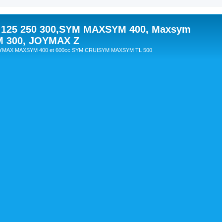
 125 250 300,SYM MAXSYM 400, Maxsym
M 300, JOYMAX Z
OYMAX MAXSYM 400 et 600cc SYM CRUISYM MAXSYM TL 500