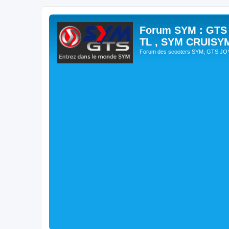
Forum SYM : GTS
TL , SYM CRUISY
Forum des scooters SYM, GTS J