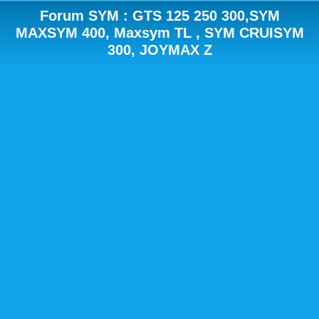
Forum SYM : GTS 125 250 300,SYM
MAXSYM 400, Maxsym TL , SYM CRUISYM
300, JOYMAX Z