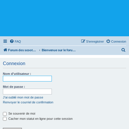
FAQ
S’enregistrer
Connexion
R
Forum des scooters SYM - GTS -MAXSYM - CRUISYM - JOYMAX - Maxsym TL
Bienvenue sur le forum des scooters de la gamme SYM
e
Connexion
c
h
Nom d’utilisateur :
e
r
Mot de passe :
c
J’ai oublié mon mot de passe
h
Renvoyer le courriel de confirmation
e
r
Se souvenir de moi
Cacher mon statut en ligne pour cette session