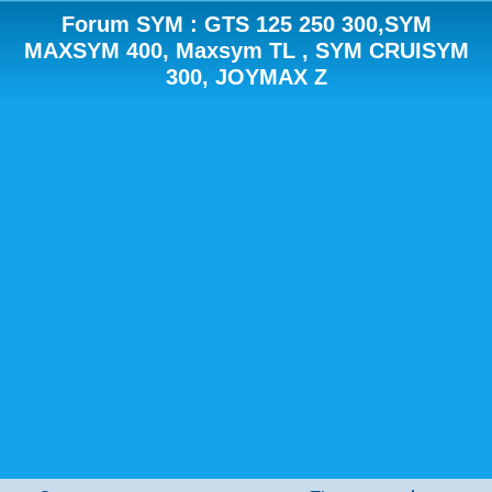
Forum SYM : GTS 125 250 300,SYM
MAXSYM 400, Maxsym TL , SYM CRUISYM
300, JOYMAX Z