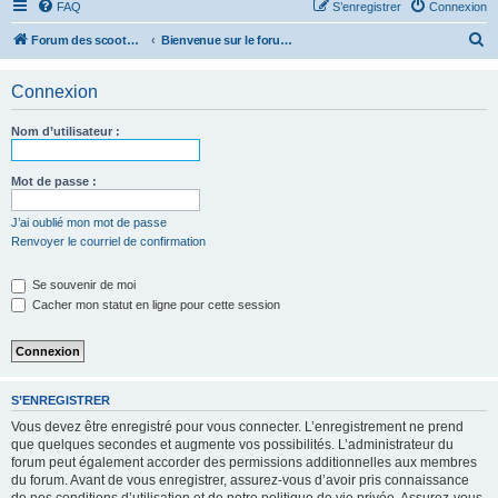
FAQ
S’enregistrer
Connexion
R
Forum des scooters SYM - GTS -MAXSYM - CRUISYM - JOYMAX - Maxsym TL
Bienvenue sur le forum des scooters de la gamme SYM
e
Connexion
c
h
Nom d’utilisateur :
e
r
Mot de passe :
c
J’ai oublié mon mot de passe
h
Renvoyer le courriel de confirmation
e
r
Se souvenir de moi
Cacher mon statut en ligne pour cette session
S’ENREGISTRER
Vous devez être enregistré pour vous connecter. L’enregistrement ne prend
que quelques secondes et augmente vos possibilités. L’administrateur du
forum peut également accorder des permissions additionnelles aux membres
du forum. Avant de vous enregistrer, assurez-vous d’avoir pris connaissance
de nos conditions d’utilisation et de notre politique de vie privée. Assurez-vous