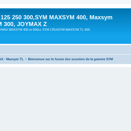
 125 250 300,SYM MAXSYM 400, Maxsym
M 300, JOYMAX Z
OYMAX MAXSYM 400 et 600cc SYM CRUISYM MAXSYM TL 500
AX - Maxsym TL
Bienvenue sur le forum des scooters de la gamme SYM