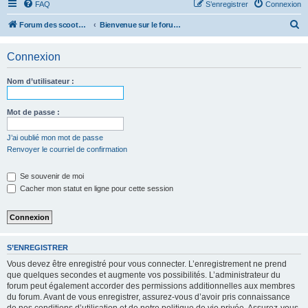
FAQ
S’enregistrer
Connexion
R
Forum des scooters SYM - GTS -MAXSYM - CRUISYM - JOYMAX - Maxsym TL
Bienvenue sur le forum des scooters de la gamme SYM
e
Connexion
c
h
Nom d’utilisateur :
e
r
Mot de passe :
c
J’ai oublié mon mot de passe
h
Renvoyer le courriel de confirmation
e
r
Se souvenir de moi
Cacher mon statut en ligne pour cette session
S’ENREGISTRER
Vous devez être enregistré pour vous connecter. L’enregistrement ne prend
que quelques secondes et augmente vos possibilités. L’administrateur du
forum peut également accorder des permissions additionnelles aux membres
du forum. Avant de vous enregistrer, assurez-vous d’avoir pris connaissance
de nos conditions d’utilisation et de notre politique de vie privée. Assurez-vous