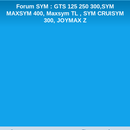
Forum SYM : GTS 125 250 300,SYM
MAXSYM 400, Maxsym TL , SYM CRUISYM
300, JOYMAX Z