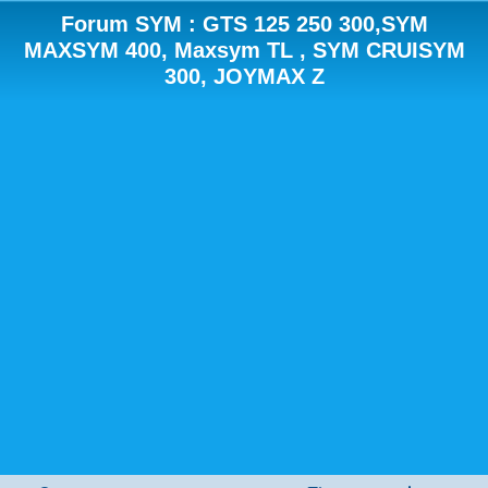
Forum SYM : GTS 125 250 300,SYM
MAXSYM 400, Maxsym TL , SYM CRUISYM
300, JOYMAX Z