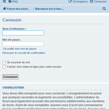
FAQ
S’enregistrer
Connexion
R
Forum des scooters SYM - GTS -MAXSYM - CRUISYM - JOYMAX - Maxsym TL
Bienvenue sur le forum des scooters de la gamme SYM
e
Connexion
c
h
Nom d’utilisateur :
e
r
Mot de passe :
c
J’ai oublié mon mot de passe
h
Renvoyer le courriel de confirmation
e
r
Se souvenir de moi
Cacher mon statut en ligne pour cette session
S’ENREGISTRER
Vous devez être enregistré pour vous connecter. L’enregistrement ne prend
que quelques secondes et augmente vos possibilités. L’administrateur du
forum peut également accorder des permissions additionnelles aux membres
du forum. Avant de vous enregistrer, assurez-vous d’avoir pris connaissance
de nos conditions d’utilisation et de notre politique de vie privée. Assurez-vous