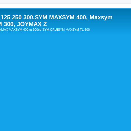
 125 250 300,SYM MAXSYM 400, Maxsym
M 300, JOYMAX Z
OYMAX MAXSYM 400 et 600cc SYM CRUISYM MAXSYM TL 500