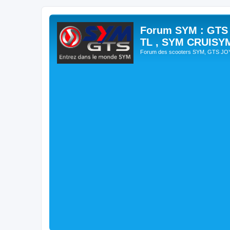
Forum SYM : GTS
TL , SYM CRUISY
Forum des scooters SYM, GTS J