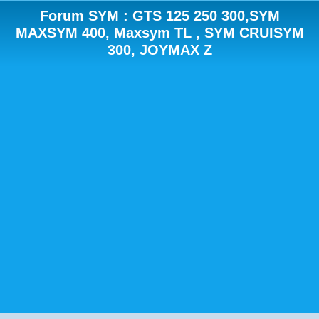
Forum SYM : GTS 125 250 300,SYM
MAXSYM 400, Maxsym TL , SYM CRUISYM
300, JOYMAX Z