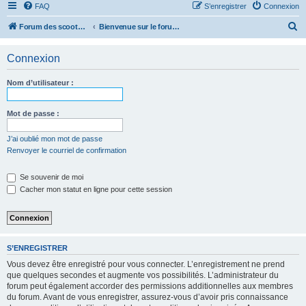
FAQ
S’enregistrer
Connexion
R
Forum des scooters SYM - GTS -MAXSYM - CRUISYM - JOYMAX - Maxsym TL
Bienvenue sur le forum des scooters de la gamme SYM
e
Connexion
c
h
Nom d’utilisateur :
e
r
Mot de passe :
c
J’ai oublié mon mot de passe
h
Renvoyer le courriel de confirmation
e
r
Se souvenir de moi
Cacher mon statut en ligne pour cette session
S’ENREGISTRER
Vous devez être enregistré pour vous connecter. L’enregistrement ne prend
que quelques secondes et augmente vos possibilités. L’administrateur du
forum peut également accorder des permissions additionnelles aux membres
du forum. Avant de vous enregistrer, assurez-vous d’avoir pris connaissance