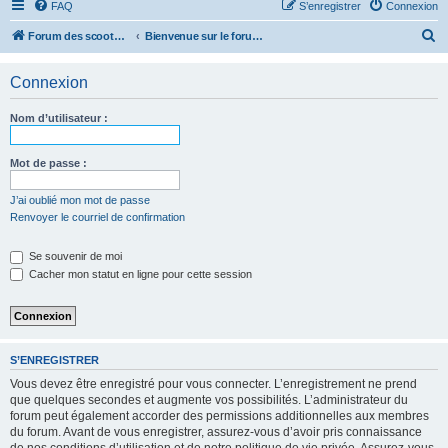
FAQ
S’enregistrer
Connexion
R
Forum des scooters SYM - GTS -MAXSYM - CRUISYM - JOYMAX - Maxsym TL
Bienvenue sur le forum des scooters de la gamme SYM
e
Connexion
c
h
Nom d’utilisateur :
e
r
Mot de passe :
c
J’ai oublié mon mot de passe
h
Renvoyer le courriel de confirmation
e
r
Se souvenir de moi
Cacher mon statut en ligne pour cette session
S’ENREGISTRER
Vous devez être enregistré pour vous connecter. L’enregistrement ne prend
que quelques secondes et augmente vos possibilités. L’administrateur du
forum peut également accorder des permissions additionnelles aux membres
du forum. Avant de vous enregistrer, assurez-vous d’avoir pris connaissance
de nos conditions d’utilisation et de notre politique de vie privée. Assurez-vous