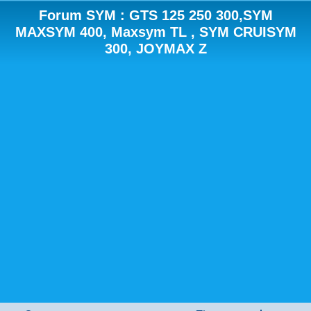
Forum SYM : GTS 125 250 300,SYM
MAXSYM 400, Maxsym TL , SYM CRUISYM
300, JOYMAX Z