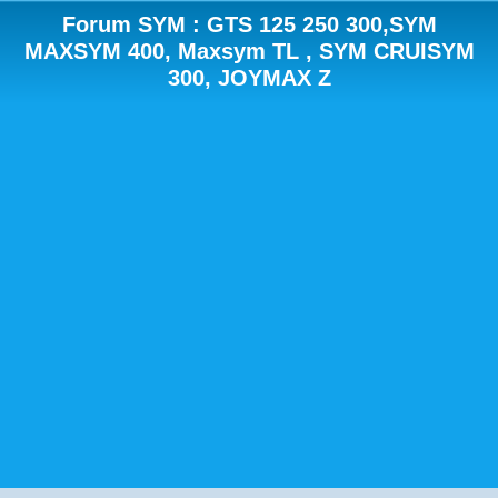
Forum SYM : GTS 125 250 300,SYM
MAXSYM 400, Maxsym TL , SYM CRUISYM
300, JOYMAX Z