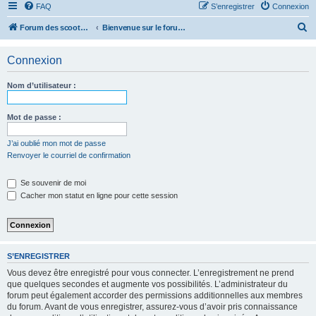
FAQ
S’enregistrer
Connexion
R
Forum des scooters SYM - GTS -MAXSYM - CRUISYM - JOYMAX - Maxsym TL
Bienvenue sur le forum des scooters de la gamme SYM
e
Connexion
c
h
Nom d’utilisateur :
e
r
Mot de passe :
c
J’ai oublié mon mot de passe
h
Renvoyer le courriel de confirmation
e
r
Se souvenir de moi
Cacher mon statut en ligne pour cette session
S’ENREGISTRER
Vous devez être enregistré pour vous connecter. L’enregistrement ne prend
que quelques secondes et augmente vos possibilités. L’administrateur du
forum peut également accorder des permissions additionnelles aux membres
du forum. Avant de vous enregistrer, assurez-vous d’avoir pris connaissance