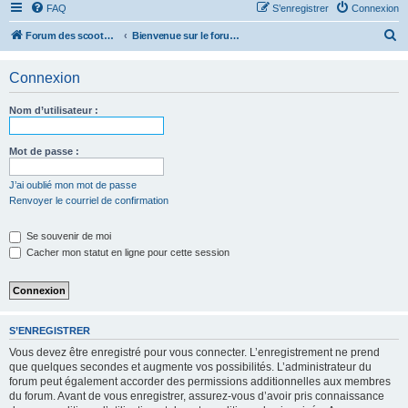
FAQ
S’enregistrer
Connexion
R
Forum des scooters SYM - GTS -MAXSYM - CRUISYM - JOYMAX - Maxsym TL
Bienvenue sur le forum des scooters de la gamme SYM
e
Connexion
c
h
Nom d’utilisateur :
e
r
Mot de passe :
c
J’ai oublié mon mot de passe
h
Renvoyer le courriel de confirmation
e
r
Se souvenir de moi
Cacher mon statut en ligne pour cette session
S’ENREGISTRER
Vous devez être enregistré pour vous connecter. L’enregistrement ne prend
que quelques secondes et augmente vos possibilités. L’administrateur du
forum peut également accorder des permissions additionnelles aux membres
du forum. Avant de vous enregistrer, assurez-vous d’avoir pris connaissance