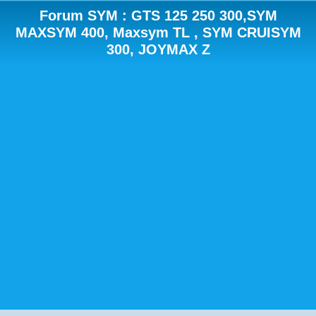
Forum SYM : GTS 125 250 300,SYM
MAXSYM 400, Maxsym TL , SYM CRUISYM
300, JOYMAX Z