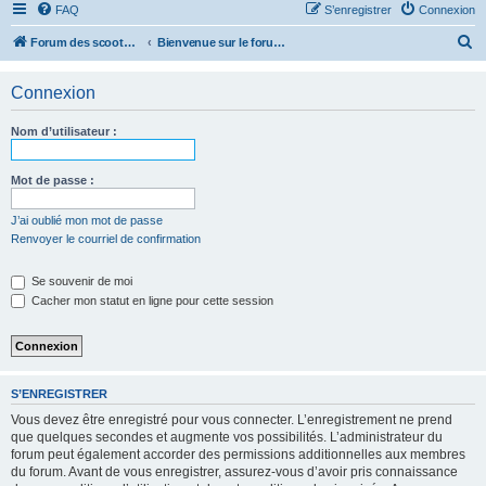
FAQ
S’enregistrer
Connexion
R
Forum des scooters SYM - GTS -MAXSYM - CRUISYM - JOYMAX - Maxsym TL
Bienvenue sur le forum des scooters de la gamme SYM
e
Connexion
c
h
Nom d’utilisateur :
e
r
Mot de passe :
c
J’ai oublié mon mot de passe
h
Renvoyer le courriel de confirmation
e
r
Se souvenir de moi
Cacher mon statut en ligne pour cette session
S’ENREGISTRER
Vous devez être enregistré pour vous connecter. L’enregistrement ne prend
que quelques secondes et augmente vos possibilités. L’administrateur du
forum peut également accorder des permissions additionnelles aux membres
du forum. Avant de vous enregistrer, assurez-vous d’avoir pris connaissance