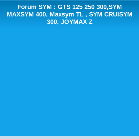
Forum SYM : GTS 125 250 300,SYM
MAXSYM 400, Maxsym TL , SYM CRUISYM
300, JOYMAX Z