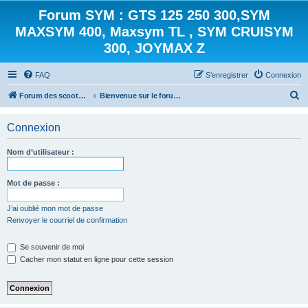
Forum SYM : GTS 125 250 300,SYM
MAXSYM 400, Maxsym TL , SYM CRUISYM
300, JOYMAX Z
FAQ
S’enregistrer
Connexion
R
Forum des scooters SYM - GTS -MAXSYM - CRUISYM - JOYMAX - Maxsym TL
Bienvenue sur le forum des scooters de la gamme SYM
e
Connexion
c
h
Nom d’utilisateur :
e
r
Mot de passe :
c
J’ai oublié mon mot de passe
h
Renvoyer le courriel de confirmation
e
r
Se souvenir de moi
Cacher mon statut en ligne pour cette session