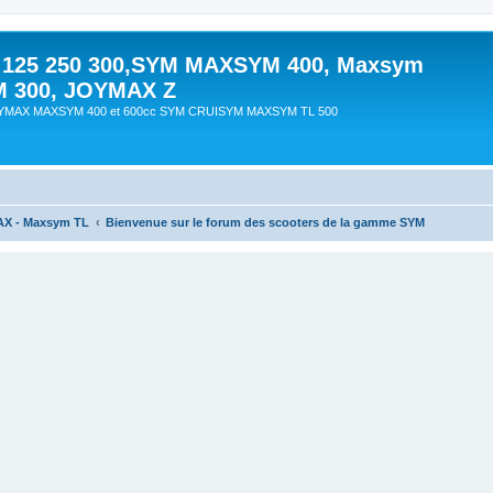
 125 250 300,SYM MAXSYM 400, Maxsym
M 300, JOYMAX Z
OYMAX MAXSYM 400 et 600cc SYM CRUISYM MAXSYM TL 500
AX - Maxsym TL
Bienvenue sur le forum des scooters de la gamme SYM