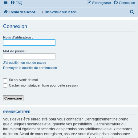
FAQ
S’enregistrer
Connexion
R
Forum des scooters SYM - GTS -MAXSYM - CRUISYM - JOYMAX - Maxsym TL
Bienvenue sur le forum des scooters de la gamme SYM
e
Connexion
c
h
Nom d’utilisateur :
e
r
Mot de passe :
c
J’ai oublié mon mot de passe
h
Renvoyer le courriel de confirmation
e
r
Se souvenir de moi
Cacher mon statut en ligne pour cette session
S’ENREGISTRER
Vous devez être enregistré pour vous connecter. L’enregistrement ne prend
que quelques secondes et augmente vos possibilités. L’administrateur du
forum peut également accorder des permissions additionnelles aux membres
du forum. Avant de vous enregistrer, assurez-vous d’avoir pris connaissance