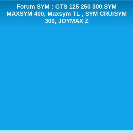
Forum SYM : GTS 125 250 300,SYM
MAXSYM 400, Maxsym TL , SYM CRUISYM
300, JOYMAX Z