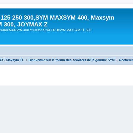
 125 250 300,SYM MAXSYM 400, Maxsym
M 300, JOYMAX Z
OYMAX MAXSYM 400 et 600cc SYM CRUISYM MAXSYM TL 500
AX - Maxsym TL
Bienvenue sur le forum des scooters de la gamme SYM
Recherc