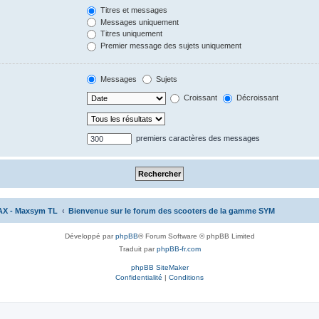
Titres et messages
Messages uniquement
Titres uniquement
Premier message des sujets uniquement
Messages
Sujets
Croissant
Décroissant
premiers caractères des messages
AX - Maxsym TL
Bienvenue sur le forum des scooters de la gamme SYM
Développé par
phpBB
® Forum Software © phpBB Limited
Traduit par
phpBB-fr.com
phpBB SiteMaker
Confidentialité
|
Conditions