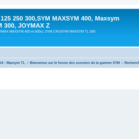
 125 250 300,SYM MAXSYM 400, Maxsym
M 300, JOYMAX Z
OYMAX MAXSYM 400 et 600cc SYM CRUISYM MAXSYM TL 500
AX - Maxsym TL
Bienvenue sur le forum des scooters de la gamme SYM
Recherc