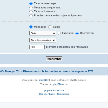
Titres et messages
Messages uniquement
Titres uniquement
Premier message des sujets uniquement
Messages
Sujets
Croissant
Décroissant
premiers caractères des messages
AX - Maxsym TL
Bienvenue sur le forum des scooters de la gamme SYM
Développé par
phpBB
® Forum Software © phpBB Limited
Traduit par
phpBB-fr.com
phpBB SiteMaker
Confidentialité
|
Conditions