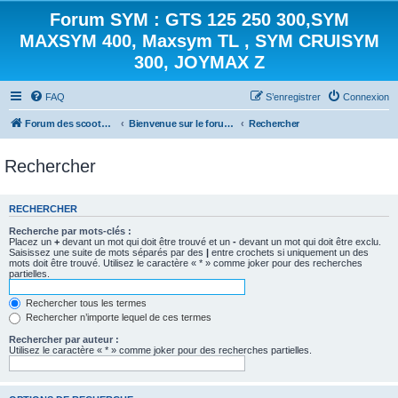
Forum SYM : GTS 125 250 300,SYM
MAXSYM 400, Maxsym TL , SYM CRUISYM
300, JOYMAX Z
FAQ
S’enregistrer
Connexion
Forum des scooters SYM - GTS -MAXSYM - CRUISYM - JOYMAX - Maxsym TL
Bienvenue sur le forum des scooters de la gamme SYM
Rechercher
Rechercher
RECHERCHER
Recherche par mots-clés :
Placez un
+
devant un mot qui doit être trouvé et un
-
devant un mot qui doit être exclu.
Saisissez une suite de mots séparés par des
|
entre crochets si uniquement un des
mots doit être trouvé. Utilisez le caractère « * » comme joker pour des recherches
partielles.
Rechercher tous les termes
Rechercher n’importe lequel de ces termes
Rechercher par auteur :
Utilisez le caractère « * » comme joker pour des recherches partielles.