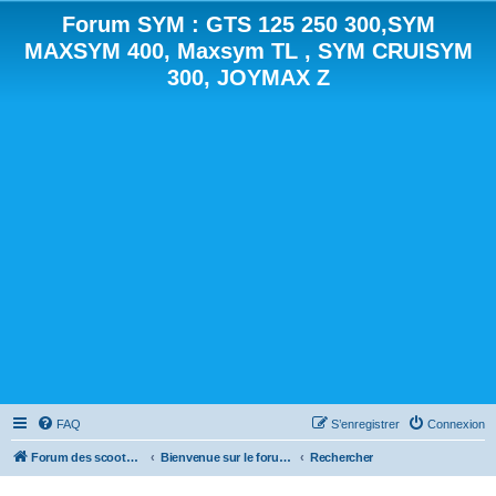
Forum SYM : GTS 125 250 300,SYM
MAXSYM 400, Maxsym TL , SYM CRUISYM
300, JOYMAX Z
FAQ
S’enregistrer
Connexion
Forum des scooters SYM - GTS -MAXSYM - CRUISYM - JOYMAX - Maxsym TL
Bienvenue sur le forum des scooters de la gamme SYM
Rechercher