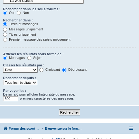
Rechercher dans les sous-forums :
Oui
Non
Rechercher dans :
Titres et messages
Messages uniquement
Titres uniquement
Premier message des sujets uniquement
Afficher les résultats sous forme de :
Messages
Sujets
Classer les résultats par :
Croissant
Décroissant
Rechercher depuis :
Renvoyer les :
Définir à 0 pour afficher l’intégralité du message.
premiers caractères des messages
Forum des scooters SYM - GTS -MAXSYM - CRUISYM - JOYMAX - Maxsym TL
Bienvenue sur le forum des scooters de la gamme SYM