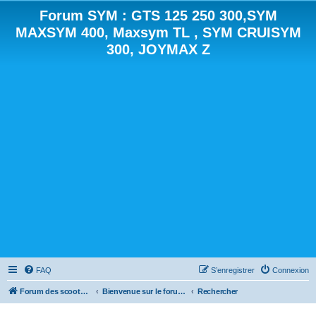
Forum SYM : GTS 125 250 300,SYM
MAXSYM 400, Maxsym TL , SYM CRUISYM
300, JOYMAX Z
FAQ
S’enregistrer
Connexion
Forum des scooters SYM - GTS -MAXSYM - CRUISYM - JOYMAX - Maxsym TL
Bienvenue sur le forum des scooters de la gamme SYM
Rechercher