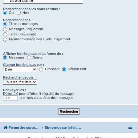
Rechercher dans les sous-forums :
Oui
Non
Rechercher dans :
Titres et messages
Messages uniquement
Titres uniquement
Premier message des sujets uniquement
Afficher les résultats sous forme de :
Messages
Sujets
Classer les résultats par :
Croissant
Décroissant
Rechercher depuis :
Renvoyer les :
Définir à 0 pour afficher l’intégralité du message.
premiers caractères des messages
Forum des scooters SYM - GTS -MAXSYM - CRUISYM - JOYMAX - Maxsym TL
Bienvenue sur le forum des scooters de la gamme SYM