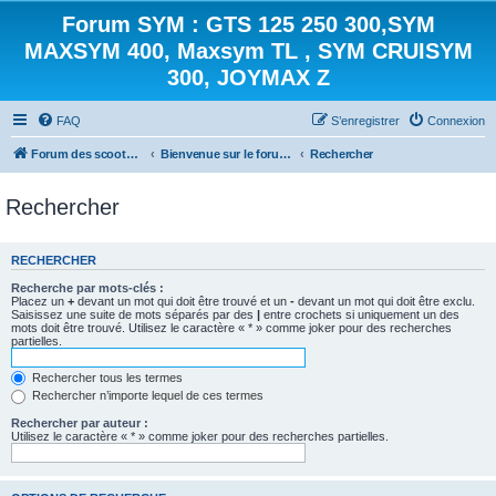
Forum SYM : GTS 125 250 300,SYM
MAXSYM 400, Maxsym TL , SYM CRUISYM
300, JOYMAX Z
FAQ
S’enregistrer
Connexion
Forum des scooters SYM - GTS -MAXSYM - CRUISYM - JOYMAX - Maxsym TL
Bienvenue sur le forum des scooters de la gamme SYM
Rechercher
Rechercher
RECHERCHER
Recherche par mots-clés :
Placez un
+
devant un mot qui doit être trouvé et un
-
devant un mot qui doit être exclu.
Saisissez une suite de mots séparés par des
|
entre crochets si uniquement un des
mots doit être trouvé. Utilisez le caractère « * » comme joker pour des recherches
partielles.
Rechercher tous les termes
Rechercher n’importe lequel de ces termes
Rechercher par auteur :
Utilisez le caractère « * » comme joker pour des recherches partielles.