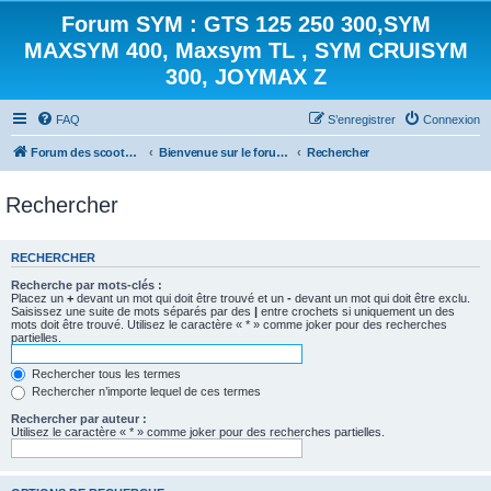
Forum SYM : GTS 125 250 300,SYM
MAXSYM 400, Maxsym TL , SYM CRUISYM
300, JOYMAX Z
FAQ
S’enregistrer
Connexion
Forum des scooters SYM - GTS -MAXSYM - CRUISYM - JOYMAX - Maxsym TL
Bienvenue sur le forum des scooters de la gamme SYM
Rechercher
Rechercher
RECHERCHER
Recherche par mots-clés :
Placez un
+
devant un mot qui doit être trouvé et un
-
devant un mot qui doit être exclu.
Saisissez une suite de mots séparés par des
|
entre crochets si uniquement un des
mots doit être trouvé. Utilisez le caractère « * » comme joker pour des recherches
partielles.
Rechercher tous les termes
Rechercher n’importe lequel de ces termes
Rechercher par auteur :
Utilisez le caractère « * » comme joker pour des recherches partielles.