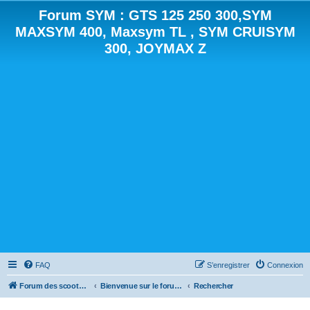
Forum SYM : GTS 125 250 300,SYM
MAXSYM 400, Maxsym TL , SYM CRUISYM
300, JOYMAX Z
FAQ
S’enregistrer
Connexion
Forum des scooters SYM - GTS -MAXSYM - CRUISYM - JOYMAX - Maxsym TL
Bienvenue sur le forum des scooters de la gamme SYM
Rechercher