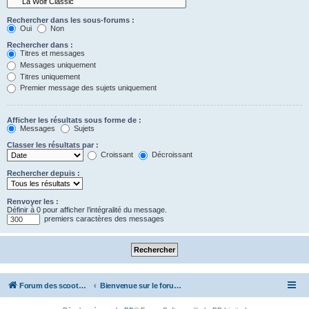
Rechercher dans les sous-forums :
Oui
Non
Rechercher dans :
Titres et messages
Messages uniquement
Titres uniquement
Premier message des sujets uniquement
Afficher les résultats sous forme de :
Messages
Sujets
Classer les résultats par :
Croissant
Décroissant
Rechercher depuis :
Renvoyer les :
Définir à 0 pour afficher l’intégralité du message.
premiers caractères des messages
Forum des scooters SYM - GTS -MAXSYM - CRUISYM - JOYMAX - Maxsym TL
Bienvenue sur le forum des scooters de la gamme SYM