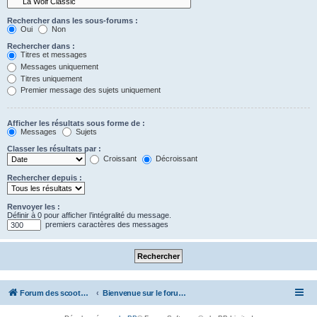
Rechercher dans les sous-forums :
Oui
Non
Rechercher dans :
Titres et messages
Messages uniquement
Titres uniquement
Premier message des sujets uniquement
Afficher les résultats sous forme de :
Messages
Sujets
Classer les résultats par :
Croissant
Décroissant
Rechercher depuis :
Renvoyer les :
Définir à 0 pour afficher l’intégralité du message.
premiers caractères des messages
Forum des scooters SYM - GTS -MAXSYM - CRUISYM - JOYMAX - Maxsym TL
Bienvenue sur le forum des scooters de la gamme SYM