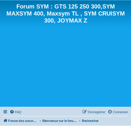
Forum SYM : GTS 125 250 300,SYM
MAXSYM 400, Maxsym TL , SYM CRUISYM
300, JOYMAX Z
FAQ
S’enregistrer
Connexion
Forum des scooters SYM - GTS -MAXSYM - CRUISYM - JOYMAX - Maxsym TL
Bienvenue sur le forum des scooters de la gamme SYM
Rechercher