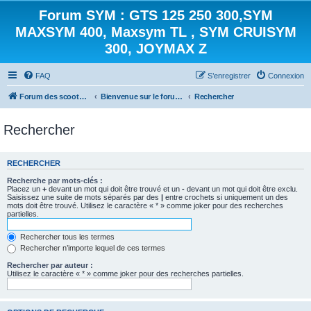
Forum SYM : GTS 125 250 300,SYM
MAXSYM 400, Maxsym TL , SYM CRUISYM
300, JOYMAX Z
FAQ
S’enregistrer
Connexion
Forum des scooters SYM - GTS -MAXSYM - CRUISYM - JOYMAX - Maxsym TL
Bienvenue sur le forum des scooters de la gamme SYM
Rechercher
Rechercher
RECHERCHER
Recherche par mots-clés :
Placez un
+
devant un mot qui doit être trouvé et un
-
devant un mot qui doit être exclu.
Saisissez une suite de mots séparés par des
|
entre crochets si uniquement un des
mots doit être trouvé. Utilisez le caractère « * » comme joker pour des recherches
partielles.
Rechercher tous les termes
Rechercher n’importe lequel de ces termes
Rechercher par auteur :
Utilisez le caractère « * » comme joker pour des recherches partielles.