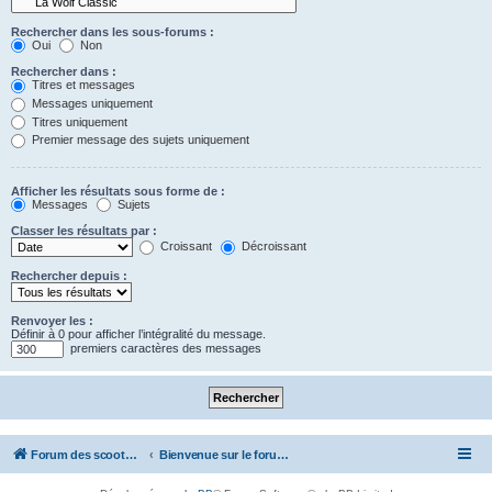
Rechercher dans les sous-forums :
Oui
Non
Rechercher dans :
Titres et messages
Messages uniquement
Titres uniquement
Premier message des sujets uniquement
Afficher les résultats sous forme de :
Messages
Sujets
Classer les résultats par :
Croissant
Décroissant
Rechercher depuis :
Renvoyer les :
Définir à 0 pour afficher l’intégralité du message.
premiers caractères des messages
Forum des scooters SYM - GTS -MAXSYM - CRUISYM - JOYMAX - Maxsym TL
Bienvenue sur le forum des scooters de la gamme SYM