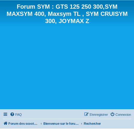
Forum SYM : GTS 125 250 300,SYM
MAXSYM 400, Maxsym TL , SYM CRUISYM
300, JOYMAX Z
FAQ
S’enregistrer
Connexion
Forum des scooters SYM - GTS -MAXSYM - CRUISYM - JOYMAX - Maxsym TL
Bienvenue sur le forum des scooters de la gamme SYM
Rechercher