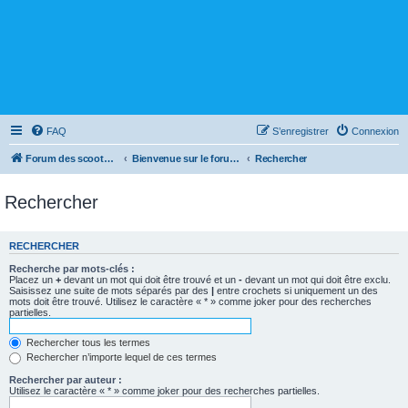
FAQ
S’enregistrer
Connexion
Forum des scooters SYM - GTS -MAXSYM - CRUISYM - JOYMAX - Maxsym TL
Bienvenue sur le forum des scooters de la gamme SYM
Rechercher
Rechercher
RECHERCHER
Recherche par mots-clés :
Placez un
+
devant un mot qui doit être trouvé et un
-
devant un mot qui doit être exclu.
Saisissez une suite de mots séparés par des
|
entre crochets si uniquement un des
mots doit être trouvé. Utilisez le caractère « * » comme joker pour des recherches
partielles.
Rechercher tous les termes
Rechercher n’importe lequel de ces termes
Rechercher par auteur :
Utilisez le caractère « * » comme joker pour des recherches partielles.