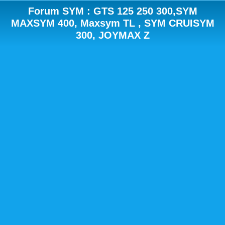
Forum SYM : GTS 125 250 300,SYM
MAXSYM 400, Maxsym TL , SYM CRUISYM
300, JOYMAX Z