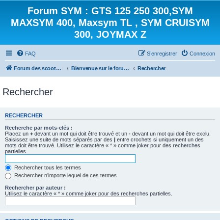
Forum SYM : GTS 125 250 300,SYM
MAXSYM 400, Maxsym TL , SYM CRUISYM
300, JOYMAX Z
FAQ
S’enregistrer
Connexion
Forum des scooters SYM - GTS -MAXSYM - CRUISYM - JOYMAX - Maxsym TL
Bienvenue sur le forum des scooters de la gamme SYM
Rechercher
Rechercher
RECHERCHER
Recherche par mots-clés :
Placez un
+
devant un mot qui doit être trouvé et un
-
devant un mot qui doit être exclu.
Saisissez une suite de mots séparés par des
|
entre crochets si uniquement un des
mots doit être trouvé. Utilisez le caractère « * » comme joker pour des recherches
partielles.
Rechercher tous les termes
Rechercher n’importe lequel de ces termes
Rechercher par auteur :
Utilisez le caractère « * » comme joker pour des recherches partielles.