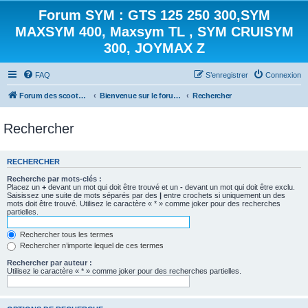
Forum SYM : GTS 125 250 300,SYM
MAXSYM 400, Maxsym TL , SYM CRUISYM
300, JOYMAX Z
FAQ
S’enregistrer
Connexion
Forum des scooters SYM - GTS -MAXSYM - CRUISYM - JOYMAX - Maxsym TL
Bienvenue sur le forum des scooters de la gamme SYM
Rechercher
Rechercher
RECHERCHER
Recherche par mots-clés :
Placez un
+
devant un mot qui doit être trouvé et un
-
devant un mot qui doit être exclu.
Saisissez une suite de mots séparés par des
|
entre crochets si uniquement un des
mots doit être trouvé. Utilisez le caractère « * » comme joker pour des recherches
partielles.
Rechercher tous les termes
Rechercher n’importe lequel de ces termes
Rechercher par auteur :
Utilisez le caractère « * » comme joker pour des recherches partielles.