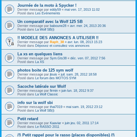
Journée de la moto à Spycker !
Dernier message par
eddy59
«
mai ven. 17, 2013 11:02
Posté dans
Les Evénements
Un comparatif avec la Wolf 125 SB
Dernier message par
baboune28
«
avr. mer. 24, 2013 20:36
Posté dans
La Wolf SB(i)
!! MODELE DES ANNONCES A UTILISER !!
Dernier message par
Raph_38
«
avr. lun. 08, 2013 15:23
Posté dans
Déposez et consultez vos annonces
La xs en quelques liens
Dernier message par
Sym.Gts38
«
déc. ven. 07, 2012 7:56
Posté dans
La XS
photos boite de 125 sym wolf
Dernier message par
jlouis
«
juil. sam. 28, 2012 18:58
Posté dans
Le forum des MOTOS SYM
Sacoche latérale sur Wolf
Dernier message par
firmin
«
juin lun. 18, 2012 9:37
Posté dans
La Wolf Classic
info sur la wolf sbi
Dernier message par
thai7019
«
mai sam. 19, 2012 23:12
Posté dans
La Wolf SB(i)
Petit retard
Dernier message par
Kaaviar
«
juin jeu. 02, 2011 17:14
Posté dans
Le RASSO 2011
/!\ Petit rappel pour le rasso (places disponibles) /!\