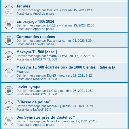
1er avis
Dernier message par
tofk12rs
«
mai lun. 15, 2023 12:13
Posté dans
Appel de phare
Embrayage 400i 2014
Dernier message par
tofk12rs
«
mai lun. 15, 2023 12:05
Posté dans
Appel de phare
Commandes reculées
Dernier message par
Patrix
«
janv. mer. 04, 2023 6:39
Posté dans
La Wolf Classic
Maxsym TL 508 [essai]
Dernier message par
smart63
«
févr. jeu. 17, 2022 8:18
Posté dans
MAXSYM TL 508
Maxsym TL 508 écart de prix de 1000 € entre l'Italie & la
France
Dernier message par
Did.13
«
nov. ven. 19, 2021 6:12
Posté dans
MAXSYM TL 508
Levier sympa
Dernier message par
lolo013
«
oct. dim. 03, 2021 11:59
Posté dans
MAXSYM TL 500
"Vitesse de pointe"
Dernier message par
Rico66
«
juin dim. 13, 2021 11:29
Posté dans
La Wolf SB(i)
Des Symistes près du Castellet ?
Dernier message par
G.nicoli
«
mars mer. 17, 2021 23:25
Posté dans
Appel de phare