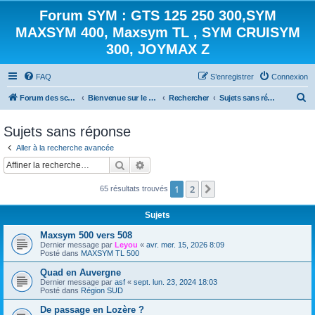
Forum SYM : GTS 125 250 300,SYM
MAXSYM 400, Maxsym TL , SYM CRUISYM
300, JOYMAX Z
FAQ
S’enregistrer
Connexion
R
Forum des scooters SYM - GTS -MAXSYM - CRUISYM - JOYMAX - Maxsym TL
Bienvenue sur le forum des scooters de la gamme SYM
Rechercher
Sujets sans réponse
e
Sujets sans réponse
c
Aller à la recherche avancée
h
Rechercher
Recherche avancée
e
r
1
2
Suivante
65 résultats trouvés
c
Sujets
h
e
Maxsym 500 vers 508
Dernier message par
Leyou
«
avr. mer. 15, 2026 8:09
r
Posté dans
MAXSYM TL 500
Quad en Auvergne
Dernier message par
asf
«
sept. lun. 23, 2024 18:03
Posté dans
Région SUD
De passage en Lozère ?