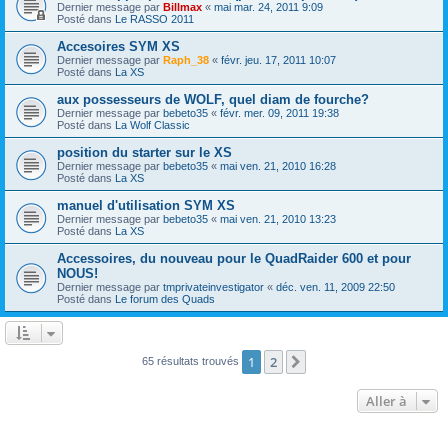
Dernier message par
Billmax
«
mai mar. 24, 2011 9:09
Posté dans
Le RASSO 2011
Accesoires SYM XS
Dernier message par
Raph_38
«
févr. jeu. 17, 2011 10:07
Posté dans
La XS
aux possesseurs de WOLF, quel diam de fourche?
Dernier message par
bebeto35
«
févr. mer. 09, 2011 19:38
Posté dans
La Wolf Classic
position du starter sur le XS
Dernier message par
bebeto35
«
mai ven. 21, 2010 16:28
Posté dans
La XS
manuel d'utilisation SYM XS
Dernier message par
bebeto35
«
mai ven. 21, 2010 13:23
Posté dans
La XS
Accessoires, du nouveau pour le QuadRaider 600 et pour
NOUS!
Dernier message par
tmprivateinvestigator
«
déc. ven. 11, 2009 22:50
Posté dans
Le forum des Quads
1
2
Suivante
65 résultats trouvés
Aller à