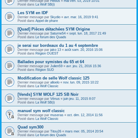
Dernier message par
Hébus
«
mai ven. 03, 2019 10:01
Posté dans
La Wolf SB(i)
Les SYM en IDF
Dernier message par
Skydio
«
avr. mar. 16, 2019 9:41
Posté dans
Appel de phare
[Quad] Pièces détachées SYM Origine
Dernier message par
Saturne54
«
sept. lun. 18, 2017 21:49
Posté dans
Le forum des Quads
je serai sur bordeaux du 1 au 4 septembre
Dernier message par
jako 13
«
août sam. 20, 2016 15:06
Posté dans
Région OUEST
Ballades pour symistes du 65 et 64
Dernier message par
Julien59
«
avr. jeu. 21, 2016 15:36
Posté dans
Région SUD
Modification de selle Wolf classic 125
Dernier message par
alloelo
«
nov. lun. 09, 2015 10:22
Posté dans
La Wolf Classic
[Vends] SYM WOLF 125 SB Noir
Dernier message par
Vénus
«
juin jeu. 11, 2015 8:07
Posté dans
La Wolf SB(i)
manuel sym wolf classic
Dernier message par
museras
«
oct. dim. 12, 2014 11:56
Posté dans
La Wolf Classic
Quad sym300
Dernier message par
Titou26
«
mars mer. 05, 2014 20:54
Posté dans
Le forum des Quads