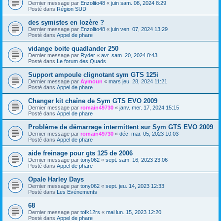
Dernier message par
Enzolito48
«
juin sam. 08, 2024 8:29
Posté dans
Région SUD
des symistes en lozère ?
Dernier message par
Enzolito48
«
juin ven. 07, 2024 13:29
Posté dans
Appel de phare
vidange boite quadlander 250
Dernier message par
Ryder
«
avr. sam. 20, 2024 8:43
Posté dans
Le forum des Quads
Support ampoule clignotant sym GTS 125i
Dernier message par
Aymoun
«
mars jeu. 28, 2024 11:21
Posté dans
Appel de phare
Changer kit chaîne de Sym GTS EVO 2009
Dernier message par
romain49730
«
janv. mer. 17, 2024 15:15
Posté dans
Appel de phare
Problème de démarrage intermittent sur Sym GTS EVO 2009
Dernier message par
romain49730
«
déc. mar. 05, 2023 10:03
Posté dans
Appel de phare
aide freinage pour gts 125 de 2006
Dernier message par
tony062
«
sept. sam. 16, 2023 23:06
Posté dans
Appel de phare
Opale Harley Days
Dernier message par
tony062
«
sept. jeu. 14, 2023 12:33
Posté dans
Les Evénements
68
Dernier message par
tofk12rs
«
mai lun. 15, 2023 12:20
Posté dans
Appel de phare