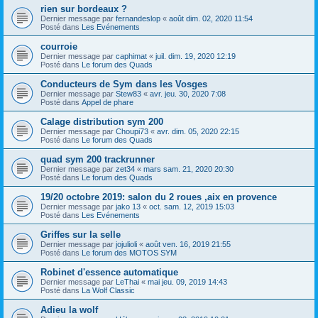
rien sur bordeaux ?
Dernier message par
fernandeslop
«
août dim. 02, 2020 11:54
Posté dans
Les Evénements
courroie
Dernier message par
caphimat
«
juil. dim. 19, 2020 12:19
Posté dans
Le forum des Quads
Conducteurs de Sym dans les Vosges
Dernier message par
Stew83
«
avr. jeu. 30, 2020 7:08
Posté dans
Appel de phare
Calage distribution sym 200
Dernier message par
Choupi73
«
avr. dim. 05, 2020 22:15
Posté dans
Le forum des Quads
quad sym 200 trackrunner
Dernier message par
zet34
«
mars sam. 21, 2020 20:30
Posté dans
Le forum des Quads
19/20 octobre 2019: salon du 2 roues ,aix en provence
Dernier message par
jako 13
«
oct. sam. 12, 2019 15:03
Posté dans
Les Evénements
Griffes sur la selle
Dernier message par
jojulioli
«
août ven. 16, 2019 21:55
Posté dans
Le forum des MOTOS SYM
Robinet d'essence automatique
Dernier message par
LeThai
«
mai jeu. 09, 2019 14:43
Posté dans
La Wolf Classic
Adieu la wolf