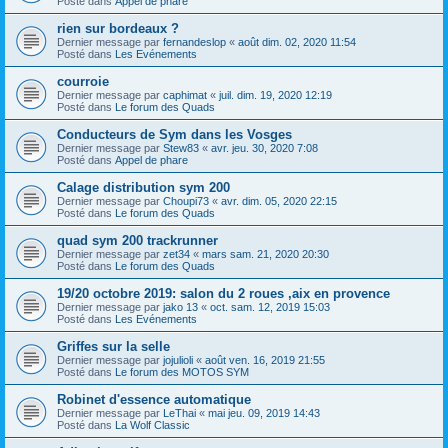
Posté dans
Appel de phare
rien sur bordeaux ?
Dernier message par
fernandeslop
«
août dim. 02, 2020 11:54
Posté dans
Les Evénements
courroie
Dernier message par
caphimat
«
juil. dim. 19, 2020 12:19
Posté dans
Le forum des Quads
Conducteurs de Sym dans les Vosges
Dernier message par
Stew83
«
avr. jeu. 30, 2020 7:08
Posté dans
Appel de phare
Calage distribution sym 200
Dernier message par
Choupi73
«
avr. dim. 05, 2020 22:15
Posté dans
Le forum des Quads
quad sym 200 trackrunner
Dernier message par
zet34
«
mars sam. 21, 2020 20:30
Posté dans
Le forum des Quads
19/20 octobre 2019: salon du 2 roues ,aix en provence
Dernier message par
jako 13
«
oct. sam. 12, 2019 15:03
Posté dans
Les Evénements
Griffes sur la selle
Dernier message par
jojulioli
«
août ven. 16, 2019 21:55
Posté dans
Le forum des MOTOS SYM
Robinet d'essence automatique
Dernier message par
LeThai
«
mai jeu. 09, 2019 14:43
Posté dans
La Wolf Classic