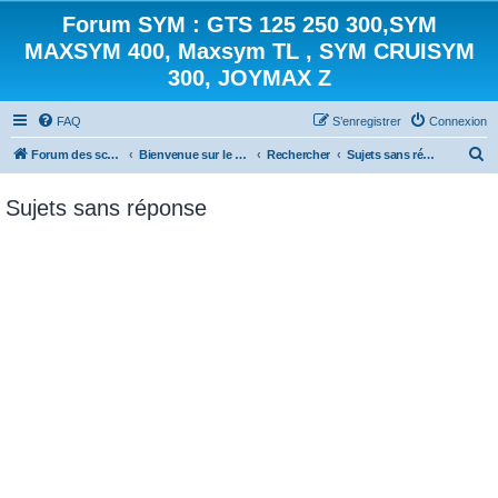
Forum SYM : GTS 125 250 300,SYM
MAXSYM 400, Maxsym TL , SYM CRUISYM
300, JOYMAX Z
FAQ
S’enregistrer
Connexion
R
Forum des scooters SYM - GTS -MAXSYM - CRUISYM - JOYMAX - Maxsym TL
Bienvenue sur le forum des scooters de la gamme SYM
Rechercher
Sujets sans réponse
e
Sujets sans réponse
c
h
e
r
c
h
e
r