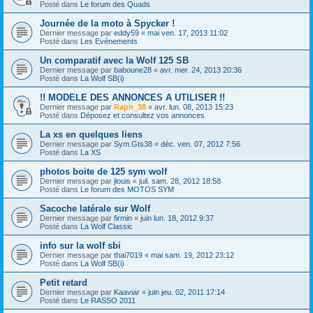
Posté dans
Le forum des Quads
Journée de la moto à Spycker !
Dernier message par
eddy59
«
mai ven. 17, 2013 11:02
Posté dans
Les Evénements
Un comparatif avec la Wolf 125 SB
Dernier message par
baboune28
«
avr. mer. 24, 2013 20:36
Posté dans
La Wolf SB(i)
!! MODELE DES ANNONCES A UTILISER !!
Dernier message par
Raph_38
«
avr. lun. 08, 2013 15:23
Posté dans
Déposez et consultez vos annonces
La xs en quelques liens
Dernier message par
Sym.Gts38
«
déc. ven. 07, 2012 7:56
Posté dans
La XS
photos boite de 125 sym wolf
Dernier message par
jlouis
«
juil. sam. 28, 2012 18:58
Posté dans
Le forum des MOTOS SYM
Sacoche latérale sur Wolf
Dernier message par
firmin
«
juin lun. 18, 2012 9:37
Posté dans
La Wolf Classic
info sur la wolf sbi
Dernier message par
thai7019
«
mai sam. 19, 2012 23:12
Posté dans
La Wolf SB(i)
Petit retard
Dernier message par
Kaaviar
«
juin jeu. 02, 2011 17:14
Posté dans
Le RASSO 2011