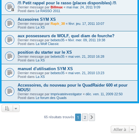
/!\ Petit rappel pour le rasso (places disponibles) /!\
Dernier message par
Billmax
«
mai mar. 24, 2011 9:09
Posté dans
Le RASSO 2011
Accesoires SYM XS
Dernier message par
Raph_38
«
févr. jeu. 17, 2011 10:07
Posté dans
La XS
aux possesseurs de WOLF, quel diam de fourche?
Dernier message par
bebeto35
«
févr. mer. 09, 2011 19:38
Posté dans
La Wolf Classic
position du starter sur le XS
Dernier message par
bebeto35
«
mai ven. 21, 2010 16:28
Posté dans
La XS
manuel d'utilisation SYM XS
Dernier message par
bebeto35
«
mai ven. 21, 2010 13:23
Posté dans
La XS
Accessoires, du nouveau pour le QuadRaider 600 et pour
NOUS!
Dernier message par
tmprivateinvestigator
«
déc. ven. 11, 2009 22:50
Posté dans
Le forum des Quads
1
2
Suivante
65 résultats trouvés
Aller à