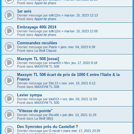
Posté dans
Appel de phare
1er avis
Dernier message par
tofk12rs
«
mai lun. 15, 2023 12:13
Posté dans
Appel de phare
Embrayage 400i 2014
Dernier message par
tofk12rs
«
mai lun. 15, 2023 12:05
Posté dans
Appel de phare
Commandes reculées
Dernier message par
Patrix
«
janv. mer. 04, 2023 6:39
Posté dans
La Wolf Classic
Maxsym TL 508 [essai]
Dernier message par
smart63
«
févr. jeu. 17, 2022 8:18
Posté dans
MAXSYM TL 508
Maxsym TL 508 écart de prix de 1000 € entre l'Italie & la
France
Dernier message par
Did.13
«
nov. ven. 19, 2021 6:12
Posté dans
MAXSYM TL 508
Levier sympa
Dernier message par
lolo013
«
oct. dim. 03, 2021 11:59
Posté dans
MAXSYM TL 500
"Vitesse de pointe"
Dernier message par
Rico66
«
juin dim. 13, 2021 11:29
Posté dans
La Wolf SB(i)
Des Symistes près du Castellet ?
Dernier message par
G.nicoli
«
mars mer. 17, 2021 23:25