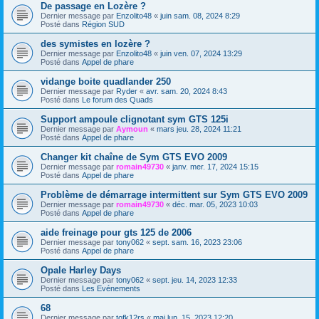
De passage en Lozère ?
Dernier message par
Enzolito48
«
juin sam. 08, 2024 8:29
Posté dans
Région SUD
des symistes en lozère ?
Dernier message par
Enzolito48
«
juin ven. 07, 2024 13:29
Posté dans
Appel de phare
vidange boite quadlander 250
Dernier message par
Ryder
«
avr. sam. 20, 2024 8:43
Posté dans
Le forum des Quads
Support ampoule clignotant sym GTS 125i
Dernier message par
Aymoun
«
mars jeu. 28, 2024 11:21
Posté dans
Appel de phare
Changer kit chaîne de Sym GTS EVO 2009
Dernier message par
romain49730
«
janv. mer. 17, 2024 15:15
Posté dans
Appel de phare
Problème de démarrage intermittent sur Sym GTS EVO 2009
Dernier message par
romain49730
«
déc. mar. 05, 2023 10:03
Posté dans
Appel de phare
aide freinage pour gts 125 de 2006
Dernier message par
tony062
«
sept. sam. 16, 2023 23:06
Posté dans
Appel de phare
Opale Harley Days
Dernier message par
tony062
«
sept. jeu. 14, 2023 12:33
Posté dans
Les Evénements
68
Dernier message par
tofk12rs
«
mai lun. 15, 2023 12:20