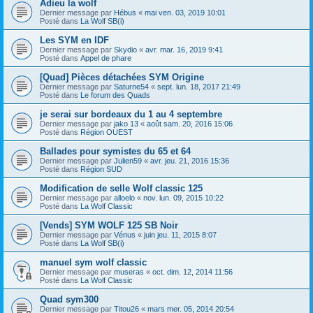
Adieu la wolf
Dernier message par
Hébus
«
mai ven. 03, 2019 10:01
Posté dans
La Wolf SB(i)
Les SYM en IDF
Dernier message par
Skydio
«
avr. mar. 16, 2019 9:41
Posté dans
Appel de phare
[Quad] Pièces détachées SYM Origine
Dernier message par
Saturne54
«
sept. lun. 18, 2017 21:49
Posté dans
Le forum des Quads
je serai sur bordeaux du 1 au 4 septembre
Dernier message par
jako 13
«
août sam. 20, 2016 15:06
Posté dans
Région OUEST
Ballades pour symistes du 65 et 64
Dernier message par
Julien59
«
avr. jeu. 21, 2016 15:36
Posté dans
Région SUD
Modification de selle Wolf classic 125
Dernier message par
alloelo
«
nov. lun. 09, 2015 10:22
Posté dans
La Wolf Classic
[Vends] SYM WOLF 125 SB Noir
Dernier message par
Vénus
«
juin jeu. 11, 2015 8:07
Posté dans
La Wolf SB(i)
manuel sym wolf classic
Dernier message par
museras
«
oct. dim. 12, 2014 11:56
Posté dans
La Wolf Classic
Quad sym300
Dernier message par
Titou26
«
mars mer. 05, 2014 20:54