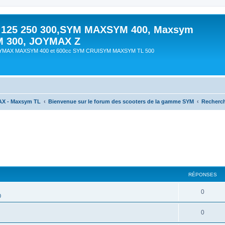
 125 250 300,SYM MAXSYM 400, Maxsym
M 300, JOYMAX Z
OYMAX MAXSYM 400 et 600cc SYM CRUISYM MAXSYM TL 500
AX - Maxsym TL
Bienvenue sur le forum des scooters de la gamme SYM
Recherc
RÉPONSES
0
0
0