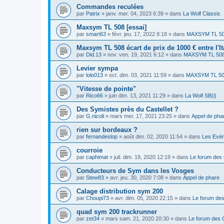
Commandes reculées
par
Patrix
»
janv. mer. 04, 2023 6:39
» dans
La Wolf Classic
Maxsym TL 508 [essai]
par
smart63
»
févr. jeu. 17, 2022 8:18
» dans
MAXSYM TL 5
Maxsym TL 508 écart de prix de 1000 € entre l'It
par
Did.13
»
nov. ven. 19, 2021 6:12
» dans
MAXSYM TL 50
Levier sympa
par
lolo013
»
oct. dim. 03, 2021 11:59
» dans
MAXSYM TL 5
"Vitesse de pointe"
par
Rico66
»
juin dim. 13, 2021 11:29
» dans
La Wolf SB(i)
Des Symistes près du Castellet ?
par
G.nicoli
»
mars mer. 17, 2021 23:25
» dans
Appel de pha
rien sur bordeaux ?
par
fernandeslop
»
août dim. 02, 2020 11:54
» dans
Les Evé
courroie
par
caphimat
»
juil. dim. 19, 2020 12:19
» dans
Le forum des
Conducteurs de Sym dans les Vosges
par
Stew83
»
avr. jeu. 30, 2020 7:08
» dans
Appel de phare
Calage distribution sym 200
par
Choupi73
»
avr. dim. 05, 2020 22:15
» dans
Le forum de
quad sym 200 trackrunner
par
zet34
»
mars sam. 21, 2020 20:30
» dans
Le forum des