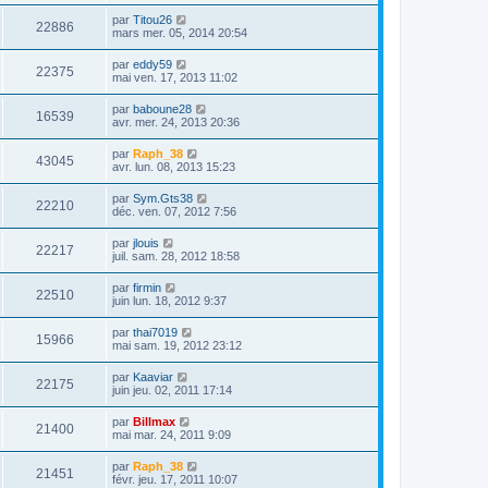
par
Titou26
22886
mars mer. 05, 2014 20:54
par
eddy59
22375
mai ven. 17, 2013 11:02
par
baboune28
16539
avr. mer. 24, 2013 20:36
par
Raph_38
43045
avr. lun. 08, 2013 15:23
par
Sym.Gts38
22210
déc. ven. 07, 2012 7:56
par
jlouis
22217
juil. sam. 28, 2012 18:58
par
firmin
22510
juin lun. 18, 2012 9:37
par
thai7019
15966
mai sam. 19, 2012 23:12
par
Kaaviar
22175
juin jeu. 02, 2011 17:14
par
Billmax
21400
mai mar. 24, 2011 9:09
par
Raph_38
21451
févr. jeu. 17, 2011 10:07