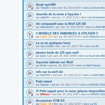
Quad sym300
par
Titou26
»
mars mer. 05, 2014 20:54
» dans
Le forum de
Journée de la moto à Spycker !
par
eddy59
»
mai ven. 17, 2013 11:02
» dans
Les Evénemen
Un comparatif avec la Wolf 125 SB
par
baboune28
»
avr. mer. 24, 2013 20:36
» dans
La Wolf SB(
!! MODELE DES ANNONCES A UTILISER !!
par
Raph_38
»
avr. lun. 08, 2013 15:23
» dans
Déposez et c
La xs en quelques liens
par
Sym.Gts38
»
déc. ven. 07, 2012 7:56
» dans
La XS
photos boite de 125 sym wolf
par
jlouis
»
juil. sam. 28, 2012 18:58
» dans
Le forum des 
Sacoche latérale sur Wolf
par
firmin
»
juin lun. 18, 2012 9:37
» dans
La Wolf Classic
info sur la wolf sbi
par
thai7019
»
mai sam. 19, 2012 23:12
» dans
La Wolf SB(i)
Petit retard
par
Kaaviar
»
juin jeu. 02, 2011 17:14
» dans
Le RASSO 201
/!\ Petit rappel pour le rasso (places disponibles)
par
Billmax
»
mai mar. 24, 2011 9:09
» dans
Le RASSO 201
Accesoires SYM XS
par
Raph_38
»
févr. jeu. 17, 2011 10:07
» dans
La XS