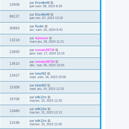
par
Enzolito48
14509
juin sam. 08, 2024 8:29
par
Enzolito48
88137
juin ven. 07, 2024 13:29
par
Ryder
30893
avr. sam. 20, 2024 8:43
par
Aymoun
13218
mars jeu. 28, 2024 11:21
par
romain49730
13650
janv. mer. 17, 2024 15:15
par
romain49730
13610
déc. mar. 05, 2023 10:03
par
tony062
13437
sept. sam. 16, 2023 23:06
par
tony062
15308
sept. jeu. 14, 2023 12:33
par
tofk12rs
19708
mai lun. 15, 2023 12:20
par
tofk12rs
13480
mai lun. 15, 2023 12:13
par
tofk12rs
13196
mai lun. 15, 2023 12:05