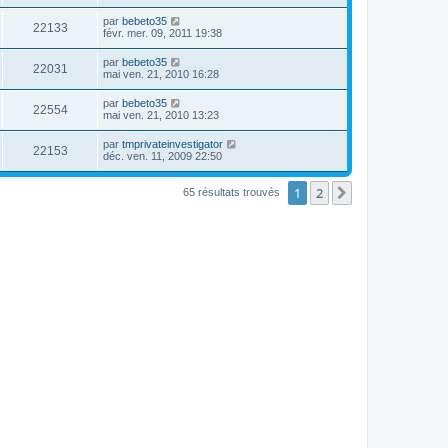
par
bebeto35
22133
févr. mer. 09, 2011 19:38
par
bebeto35
22031
mai ven. 21, 2010 16:28
par
bebeto35
22554
mai ven. 21, 2010 13:23
par
tmprivateinvestigator
22153
déc. ven. 11, 2009 22:50
1
2
Suivante
65 résultats trouvés