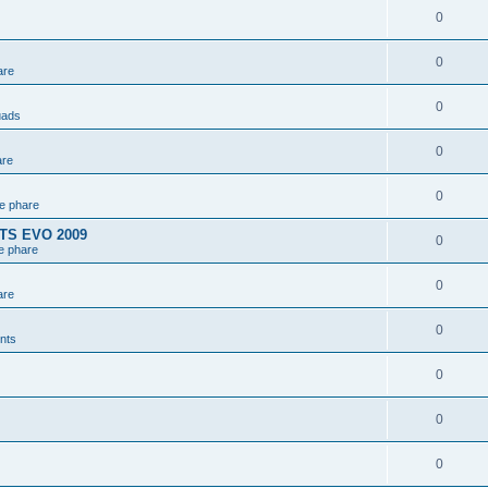
0
0
are
0
uads
0
are
0
e phare
GTS EVO 2009
0
e phare
0
are
0
nts
0
0
0