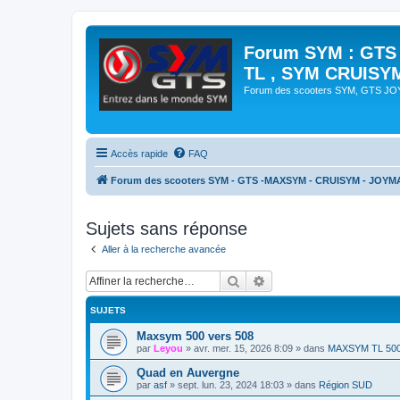
Forum SYM : GTS
TL , SYM CRUISY
Forum des scooters SYM, GTS J
Accès rapide
FAQ
Forum des scooters SYM - GTS -MAXSYM - CRUISYM - JOYM
Sujets sans réponse
Aller à la recherche avancée
Rechercher
Recherche avancée
SUJETS
Maxsym 500 vers 508
par
Leyou
»
avr. mer. 15, 2026 8:09
» dans
MAXSYM TL 50
Quad en Auvergne
par
asf
»
sept. lun. 23, 2024 18:03
» dans
Région SUD