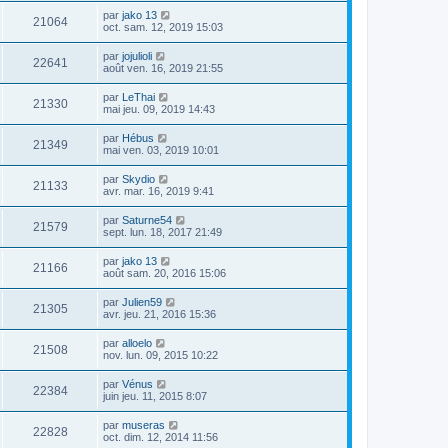
par
jako 13
21064
oct. sam. 12, 2019 15:03
par
jojulioli
22641
août ven. 16, 2019 21:55
par
LeThai
21330
mai jeu. 09, 2019 14:43
par
Hébus
21349
mai ven. 03, 2019 10:01
par
Skydio
21133
avr. mar. 16, 2019 9:41
par
Saturne54
21579
sept. lun. 18, 2017 21:49
par
jako 13
21166
août sam. 20, 2016 15:06
par
Julien59
21305
avr. jeu. 21, 2016 15:36
par
alloelo
21508
nov. lun. 09, 2015 10:22
par
Vénus
22384
juin jeu. 11, 2015 8:07
par
museras
22828
oct. dim. 12, 2014 11:56