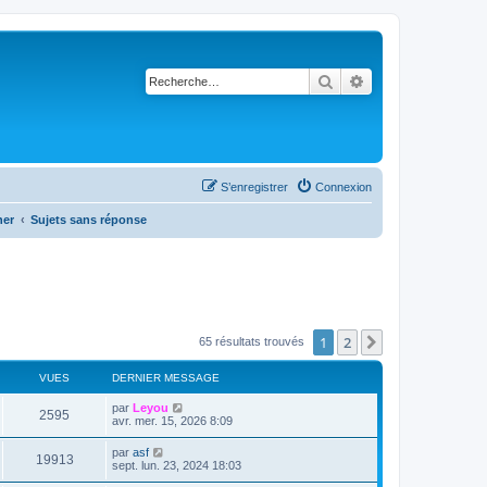
Rechercher
Recherche avancé
S’enregistrer
Connexion
her
Sujets sans réponse
1
2
Suivante
65 résultats trouvés
VUES
DERNIER MESSAGE
par
Leyou
2595
avr. mer. 15, 2026 8:09
par
asf
19913
sept. lun. 23, 2024 18:03