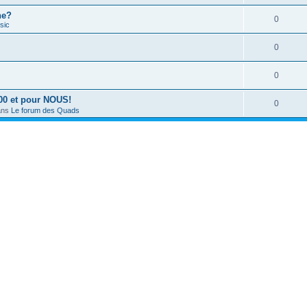
he?
0
sic
0
0
00 et pour NOUS!
0
ans
Le forum des Quads