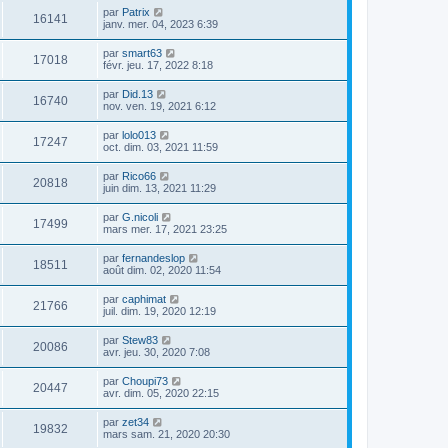
par
Patrix
16141
janv. mer. 04, 2023 6:39
par
smart63
17018
févr. jeu. 17, 2022 8:18
par
Did.13
16740
nov. ven. 19, 2021 6:12
par
lolo013
17247
oct. dim. 03, 2021 11:59
par
Rico66
20818
juin dim. 13, 2021 11:29
par
G.nicoli
17499
mars mer. 17, 2021 23:25
par
fernandeslop
18511
août dim. 02, 2020 11:54
par
caphimat
21766
juil. dim. 19, 2020 12:19
par
Stew83
20086
avr. jeu. 30, 2020 7:08
par
Choupi73
20447
avr. dim. 05, 2020 22:15
par
zet34
19832
mars sam. 21, 2020 20:30