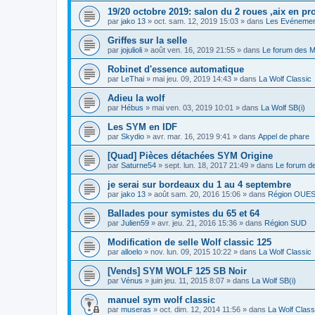
19/20 octobre 2019: salon du 2 roues ,aix en p
par
jako 13
»
oct. sam. 12, 2019 15:03
» dans
Les Evéneme
Griffes sur la selle
par
jojulioli
»
août ven. 16, 2019 21:55
» dans
Le forum des
Robinet d'essence automatique
par
LeThai
»
mai jeu. 09, 2019 14:43
» dans
La Wolf Classic
Adieu la wolf
par
Hébus
»
mai ven. 03, 2019 10:01
» dans
La Wolf SB(i)
Les SYM en IDF
par
Skydio
»
avr. mar. 16, 2019 9:41
» dans
Appel de phare
[Quad] Pièces détachées SYM Origine
par
Saturne54
»
sept. lun. 18, 2017 21:49
» dans
Le forum d
je serai sur bordeaux du 1 au 4 septembre
par
jako 13
»
août sam. 20, 2016 15:06
» dans
Région OUE
Ballades pour symistes du 65 et 64
par
Julien59
»
avr. jeu. 21, 2016 15:36
» dans
Région SUD
Modification de selle Wolf classic 125
par
alloelo
»
nov. lun. 09, 2015 10:22
» dans
La Wolf Classic
[Vends] SYM WOLF 125 SB Noir
par
Vénus
»
juin jeu. 11, 2015 8:07
» dans
La Wolf SB(i)
manuel sym wolf classic
par
museras
»
oct. dim. 12, 2014 11:56
» dans
La Wolf Class