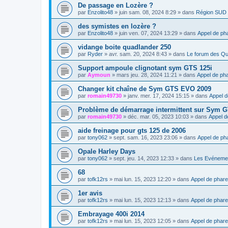
De passage en Lozère ?
par
Enzolito48
»
juin sam. 08, 2024 8:29
» dans
Région SUD
des symistes en lozère ?
par
Enzolito48
»
juin ven. 07, 2024 13:29
» dans
Appel de ph
vidange boite quadlander 250
par
Ryder
»
avr. sam. 20, 2024 8:43
» dans
Le forum des Q
Support ampoule clignotant sym GTS 125i
par
Aymoun
»
mars jeu. 28, 2024 11:21
» dans
Appel de ph
Changer kit chaîne de Sym GTS EVO 2009
par
romain49730
»
janv. mer. 17, 2024 15:15
» dans
Appel d
Problème de démarrage intermittent sur Sym 
par
romain49730
»
déc. mar. 05, 2023 10:03
» dans
Appel d
aide freinage pour gts 125 de 2006
par
tony062
»
sept. sam. 16, 2023 23:06
» dans
Appel de ph
Opale Harley Days
par
tony062
»
sept. jeu. 14, 2023 12:33
» dans
Les Evéneme
68
par
tofk12rs
»
mai lun. 15, 2023 12:20
» dans
Appel de phare
1er avis
par
tofk12rs
»
mai lun. 15, 2023 12:13
» dans
Appel de phare
Embrayage 400i 2014
par
tofk12rs
»
mai lun. 15, 2023 12:05
» dans
Appel de phare