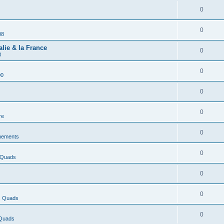
0
0
08
alie & la France
0
8
0
00
0
0
re
0
nements
0
 Quads
0
0
s Quads
0
 Quads