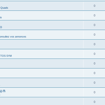
0
s Quads
0
ts
0
i)
0
onsultez vos annonces
0
0
MOTOS SYM
0
0
0
1
 /!\
0
1
0