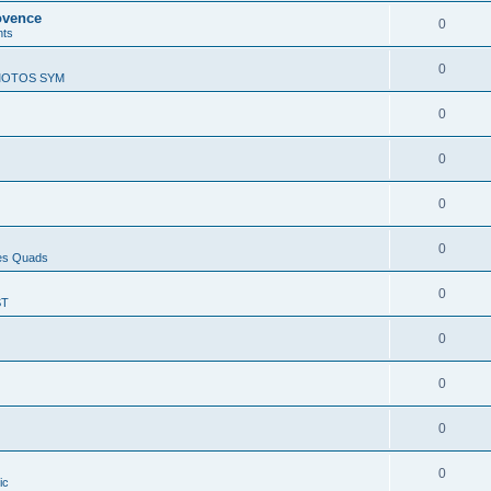
rovence
0
nts
0
 MOTOS SYM
0
0
0
0
es Quads
0
ST
0
0
0
0
ic