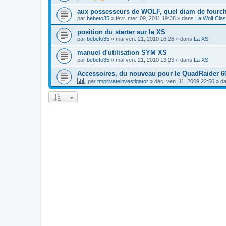
aux possesseurs de WOLF, quel diam de fourc
par
bebeto35
»
févr. mer. 09, 2011 19:38
» dans
La Wolf Clas
position du starter sur le XS
par
bebeto35
»
mai ven. 21, 2010 16:28
» dans
La XS
manuel d'utilisation SYM XS
par
bebeto35
»
mai ven. 21, 2010 13:23
» dans
La XS
Accessoires, du nouveau pour le QuadRaider 6
par
tmprivateinvestigator
»
déc. ven. 11, 2009 22:50
» d