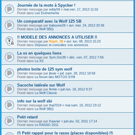
Journée de la moto à Spycker !
Dernier message par
eddy59
«
mai ven. 17, 2013 11:02
Posté dans
Les Evénements
Un comparatif avec la Wolf 125 SB
Dernier message par
baboune28
«
avr. mer. 24, 2013 20:36
Posté dans
La Wolf SB(i)
!! MODELE DES ANNONCES A UTILISER !!
Dernier message par
Raph_38
«
avr. lun. 08, 2013 15:23
Posté dans
Déposez et consultez vos annonces
La xs en quelques liens
Dernier message par
Sym.Gts38
«
déc. ven. 07, 2012 7:56
Posté dans
La XS
photos boite de 125 sym wolf
Dernier message par
jlouis
«
juil. sam. 28, 2012 18:58
Posté dans
Le forum des MOTOS SYM
Sacoche latérale sur Wolf
Dernier message par
firmin
«
juin lun. 18, 2012 9:37
Posté dans
La Wolf Classic
info sur la wolf sbi
Dernier message par
thai7019
«
mai sam. 19, 2012 23:12
Posté dans
La Wolf SB(i)
Petit retard
Dernier message par
Kaaviar
«
juin jeu. 02, 2011 17:14
Posté dans
Le RASSO 2011
/!\ Petit rappel pour le rasso (places disponibles) /!\