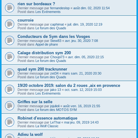
rien sur bordeaux ?
Dernier message par
fernandeslop
«
août dim. 02, 2020 11:54
Posté dans
Les Evénements
courroie
Dernier message par
caphimat
«
juil. dim. 19, 2020 12:19
Posté dans
Le forum des Quads
Conducteurs de Sym dans les Vosges
Dernier message par
Stew83
«
avr. jeu. 30, 2020 7:08
Posté dans
Appel de phare
Calage distribution sym 200
Dernier message par
Choupi73
«
avr. dim. 05, 2020 22:15
Posté dans
Le forum des Quads
quad sym 200 trackrunner
Dernier message par
zet34
«
mars sam. 21, 2020 20:30
Posté dans
Le forum des Quads
19/20 octobre 2019: salon du 2 roues ,aix en provence
Dernier message par
jako 13
«
oct. sam. 12, 2019 15:03
Posté dans
Les Evénements
Griffes sur la selle
Dernier message par
jojulioli
«
août ven. 16, 2019 21:55
Posté dans
Le forum des MOTOS SYM
Robinet d'essence automatique
Dernier message par
LeThai
«
mai jeu. 09, 2019 14:43
Posté dans
La Wolf Classic
Adieu la wolf