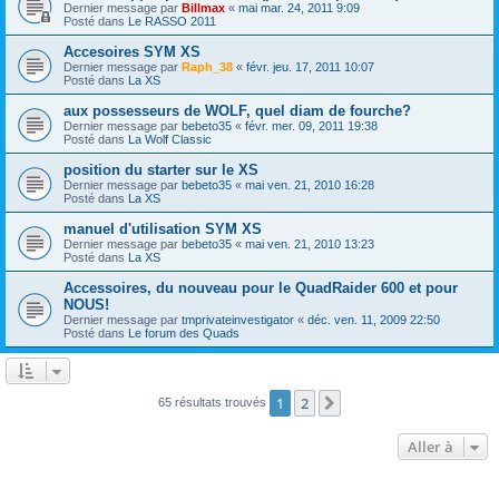
Dernier message par
Billmax
«
mai mar. 24, 2011 9:09
Posté dans
Le RASSO 2011
Accesoires SYM XS
Dernier message par
Raph_38
«
févr. jeu. 17, 2011 10:07
Posté dans
La XS
aux possesseurs de WOLF, quel diam de fourche?
Dernier message par
bebeto35
«
févr. mer. 09, 2011 19:38
Posté dans
La Wolf Classic
position du starter sur le XS
Dernier message par
bebeto35
«
mai ven. 21, 2010 16:28
Posté dans
La XS
manuel d'utilisation SYM XS
Dernier message par
bebeto35
«
mai ven. 21, 2010 13:23
Posté dans
La XS
Accessoires, du nouveau pour le QuadRaider 600 et pour
NOUS!
Dernier message par
tmprivateinvestigator
«
déc. ven. 11, 2009 22:50
Posté dans
Le forum des Quads
1
2
Suivante
65 résultats trouvés
Aller à