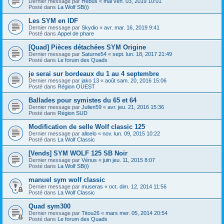
Dernier message par
Hébus
«
mai ven. 03, 2019 10:01
Posté dans
La Wolf SB(i)
Les SYM en IDF
Dernier message par
Skydio
«
avr. mar. 16, 2019 9:41
Posté dans
Appel de phare
[Quad] Pièces détachées SYM Origine
Dernier message par
Saturne54
«
sept. lun. 18, 2017 21:49
Posté dans
Le forum des Quads
je serai sur bordeaux du 1 au 4 septembre
Dernier message par
jako 13
«
août sam. 20, 2016 15:06
Posté dans
Région OUEST
Ballades pour symistes du 65 et 64
Dernier message par
Julien59
«
avr. jeu. 21, 2016 15:36
Posté dans
Région SUD
Modification de selle Wolf classic 125
Dernier message par
alloelo
«
nov. lun. 09, 2015 10:22
Posté dans
La Wolf Classic
[Vends] SYM WOLF 125 SB Noir
Dernier message par
Vénus
«
juin jeu. 11, 2015 8:07
Posté dans
La Wolf SB(i)
manuel sym wolf classic
Dernier message par
museras
«
oct. dim. 12, 2014 11:56
Posté dans
La Wolf Classic
Quad sym300
Dernier message par
Titou26
«
mars mer. 05, 2014 20:54
Posté dans
Le forum des Quads