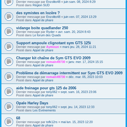
Dernier message par
Enzolito48
«
juin sam. 08, 2024 8:29
Posté dans
Région SUD
des symistes en lozère ?
Dernier message par
Enzolito48
«
juin ven. 07, 2024 13:29
Posté dans
Appel de phare
vidange boite quadlander 250
Dernier message par
Ryder
«
avr. sam. 20, 2024 8:43
Posté dans
Le forum des Quads
Support ampoule clignotant sym GTS 125i
Dernier message par
Aymoun
«
mars jeu. 28, 2024 11:21
Posté dans
Appel de phare
Changer kit chaîne de Sym GTS EVO 2009
Dernier message par
romain49730
«
janv. mer. 17, 2024 15:15
Posté dans
Appel de phare
Problème de démarrage intermittent sur Sym GTS EVO 2009
Dernier message par
romain49730
«
déc. mar. 05, 2023 10:03
Posté dans
Appel de phare
aide freinage pour gts 125 de 2006
Dernier message par
tony062
«
sept. sam. 16, 2023 23:06
Posté dans
Appel de phare
Opale Harley Days
Dernier message par
tony062
«
sept. jeu. 14, 2023 12:33
Posté dans
Les Evénements
68
Dernier message par
tofk12rs
«
mai lun. 15, 2023 12:20
Posté dans
Appel de phare