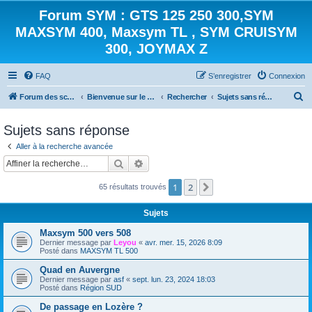
Forum SYM : GTS 125 250 300,SYM
MAXSYM 400, Maxsym TL , SYM CRUISYM
300, JOYMAX Z
FAQ
S’enregistrer
Connexion
R
Forum des scooters SYM - GTS -MAXSYM - CRUISYM - JOYMAX - Maxsym TL
Bienvenue sur le forum des scooters de la gamme SYM
Rechercher
Sujets sans réponse
e
Sujets sans réponse
c
Aller à la recherche avancée
h
Rechercher
Recherche avancée
e
r
1
2
Suivante
65 résultats trouvés
c
Sujets
h
e
Maxsym 500 vers 508
Dernier message par
Leyou
«
avr. mer. 15, 2026 8:09
r
Posté dans
MAXSYM TL 500
Quad en Auvergne
Dernier message par
asf
«
sept. lun. 23, 2024 18:03
Posté dans
Région SUD
De passage en Lozère ?