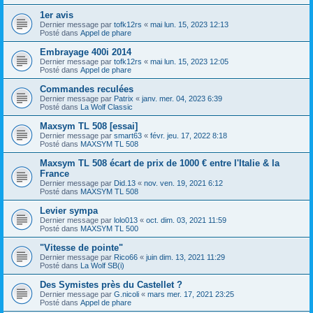
1er avis
Dernier message par
tofk12rs
«
mai lun. 15, 2023 12:13
Posté dans
Appel de phare
Embrayage 400i 2014
Dernier message par
tofk12rs
«
mai lun. 15, 2023 12:05
Posté dans
Appel de phare
Commandes reculées
Dernier message par
Patrix
«
janv. mer. 04, 2023 6:39
Posté dans
La Wolf Classic
Maxsym TL 508 [essai]
Dernier message par
smart63
«
févr. jeu. 17, 2022 8:18
Posté dans
MAXSYM TL 508
Maxsym TL 508 écart de prix de 1000 € entre l'Italie & la
France
Dernier message par
Did.13
«
nov. ven. 19, 2021 6:12
Posté dans
MAXSYM TL 508
Levier sympa
Dernier message par
lolo013
«
oct. dim. 03, 2021 11:59
Posté dans
MAXSYM TL 500
"Vitesse de pointe"
Dernier message par
Rico66
«
juin dim. 13, 2021 11:29
Posté dans
La Wolf SB(i)
Des Symistes près du Castellet ?
Dernier message par
G.nicoli
«
mars mer. 17, 2021 23:25
Posté dans
Appel de phare