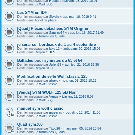
Dernier message par
Hébus
«
mai ven. 03, 2019 10:01
Posté dans
La Wolf SB(i)
Les SYM en IDF
Dernier message par
Skydio
«
avr. mar. 16, 2019 9:41
Posté dans
Appel de phare
[Quad] Pièces détachées SYM Origine
Dernier message par
Saturne54
«
sept. lun. 18, 2017 21:49
Posté dans
Le forum des Quads
je serai sur bordeaux du 1 au 4 septembre
Dernier message par
jako 13
«
août sam. 20, 2016 15:06
Posté dans
Région OUEST
Ballades pour symistes du 65 et 64
Dernier message par
Julien59
«
avr. jeu. 21, 2016 15:36
Posté dans
Région SUD
Modification de selle Wolf classic 125
Dernier message par
alloelo
«
nov. lun. 09, 2015 10:22
Posté dans
La Wolf Classic
[Vends] SYM WOLF 125 SB Noir
Dernier message par
Vénus
«
juin jeu. 11, 2015 8:07
Posté dans
La Wolf SB(i)
manuel sym wolf classic
Dernier message par
museras
«
oct. dim. 12, 2014 11:56
Posté dans
La Wolf Classic
Quad sym300
Dernier message par
Titou26
«
mars mer. 05, 2014 20:54
Posté dans
Le forum des Quads