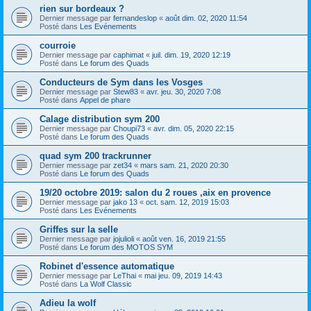
rien sur bordeaux ?
Dernier message par
fernandeslop
«
août dim. 02, 2020 11:54
Posté dans
Les Evénements
courroie
Dernier message par
caphimat
«
juil. dim. 19, 2020 12:19
Posté dans
Le forum des Quads
Conducteurs de Sym dans les Vosges
Dernier message par
Stew83
«
avr. jeu. 30, 2020 7:08
Posté dans
Appel de phare
Calage distribution sym 200
Dernier message par
Choupi73
«
avr. dim. 05, 2020 22:15
Posté dans
Le forum des Quads
quad sym 200 trackrunner
Dernier message par
zet34
«
mars sam. 21, 2020 20:30
Posté dans
Le forum des Quads
19/20 octobre 2019: salon du 2 roues ,aix en provence
Dernier message par
jako 13
«
oct. sam. 12, 2019 15:03
Posté dans
Les Evénements
Griffes sur la selle
Dernier message par
jojulioli
«
août ven. 16, 2019 21:55
Posté dans
Le forum des MOTOS SYM
Robinet d'essence automatique
Dernier message par
LeThai
«
mai jeu. 09, 2019 14:43
Posté dans
La Wolf Classic
Adieu la wolf