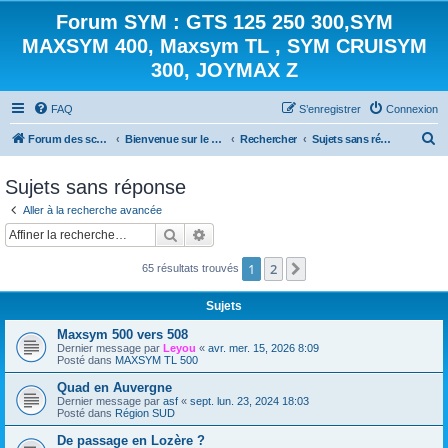
Forum SYM : GTS 125 250 300,SYM
MAXSYM 400, Maxsym TL , SYM CRUISYM
300, JOYMAX Z
FAQ
S’enregistrer
Connexion
R
Forum des scooters SYM - GTS -MAXSYM - CRUISYM - JOYMAX - Maxsym TL
Bienvenue sur le forum des scooters de la gamme SYM
Rechercher
Sujets sans réponse
e
Sujets sans réponse
c
Aller à la recherche avancée
h
Rechercher
Recherche avancée
e
r
1
2
Suivante
65 résultats trouvés
c
Sujets
h
e
Maxsym 500 vers 508
Dernier message par
Leyou
«
avr. mer. 15, 2026 8:09
r
Posté dans
MAXSYM TL 500
Quad en Auvergne
Dernier message par
asf
«
sept. lun. 23, 2024 18:03
Posté dans
Région SUD
De passage en Lozère ?