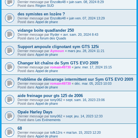
Dernier message par
Enzolito48
«
juin sam. 08, 2024 8:29
Posté dans
Région SUD
des symistes en lozère ?
Dernier message par
Enzolito48
«
juin ven. 07, 2024 13:29
Posté dans
Appel de phare
vidange boite quadlander 250
Dernier message par
Ryder
«
avr. sam. 20, 2024 8:43
Posté dans
Le forum des Quads
Support ampoule clignotant sym GTS 125i
Dernier message par
Aymoun
«
mars jeu. 28, 2024 11:21
Posté dans
Appel de phare
Changer kit chaîne de Sym GTS EVO 2009
Dernier message par
romain49730
«
janv. mer. 17, 2024 15:15
Posté dans
Appel de phare
Problème de démarrage intermittent sur Sym GTS EVO 2009
Dernier message par
romain49730
«
déc. mar. 05, 2023 10:03
Posté dans
Appel de phare
aide freinage pour gts 125 de 2006
Dernier message par
tony062
«
sept. sam. 16, 2023 23:06
Posté dans
Appel de phare
Opale Harley Days
Dernier message par
tony062
«
sept. jeu. 14, 2023 12:33
Posté dans
Les Evénements
68
Dernier message par
tofk12rs
«
mai lun. 15, 2023 12:20
Posté dans
Appel de phare