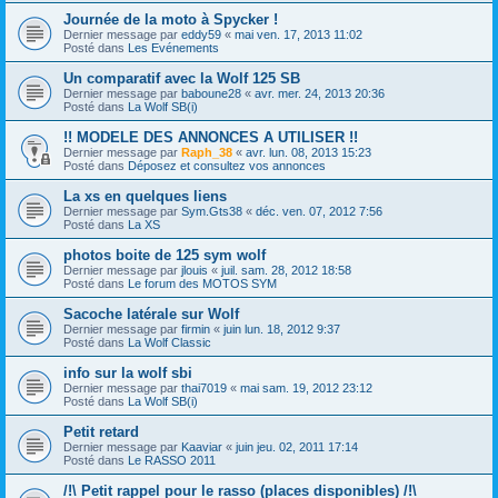
Journée de la moto à Spycker !
Dernier message par
eddy59
«
mai ven. 17, 2013 11:02
Posté dans
Les Evénements
Un comparatif avec la Wolf 125 SB
Dernier message par
baboune28
«
avr. mer. 24, 2013 20:36
Posté dans
La Wolf SB(i)
!! MODELE DES ANNONCES A UTILISER !!
Dernier message par
Raph_38
«
avr. lun. 08, 2013 15:23
Posté dans
Déposez et consultez vos annonces
La xs en quelques liens
Dernier message par
Sym.Gts38
«
déc. ven. 07, 2012 7:56
Posté dans
La XS
photos boite de 125 sym wolf
Dernier message par
jlouis
«
juil. sam. 28, 2012 18:58
Posté dans
Le forum des MOTOS SYM
Sacoche latérale sur Wolf
Dernier message par
firmin
«
juin lun. 18, 2012 9:37
Posté dans
La Wolf Classic
info sur la wolf sbi
Dernier message par
thai7019
«
mai sam. 19, 2012 23:12
Posté dans
La Wolf SB(i)
Petit retard
Dernier message par
Kaaviar
«
juin jeu. 02, 2011 17:14
Posté dans
Le RASSO 2011
/!\ Petit rappel pour le rasso (places disponibles) /!\