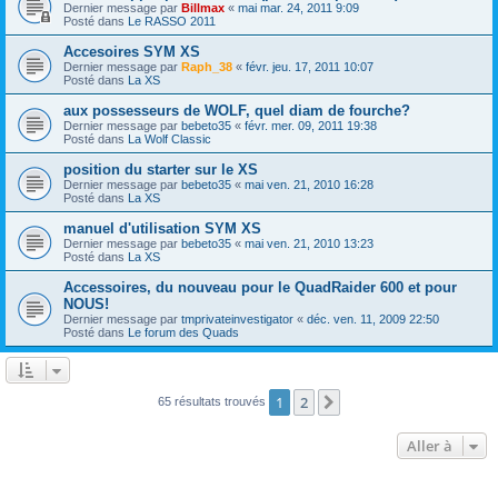
Dernier message par
Billmax
«
mai mar. 24, 2011 9:09
Posté dans
Le RASSO 2011
Accesoires SYM XS
Dernier message par
Raph_38
«
févr. jeu. 17, 2011 10:07
Posté dans
La XS
aux possesseurs de WOLF, quel diam de fourche?
Dernier message par
bebeto35
«
févr. mer. 09, 2011 19:38
Posté dans
La Wolf Classic
position du starter sur le XS
Dernier message par
bebeto35
«
mai ven. 21, 2010 16:28
Posté dans
La XS
manuel d'utilisation SYM XS
Dernier message par
bebeto35
«
mai ven. 21, 2010 13:23
Posté dans
La XS
Accessoires, du nouveau pour le QuadRaider 600 et pour
NOUS!
Dernier message par
tmprivateinvestigator
«
déc. ven. 11, 2009 22:50
Posté dans
Le forum des Quads
1
2
Suivante
65 résultats trouvés
Aller à