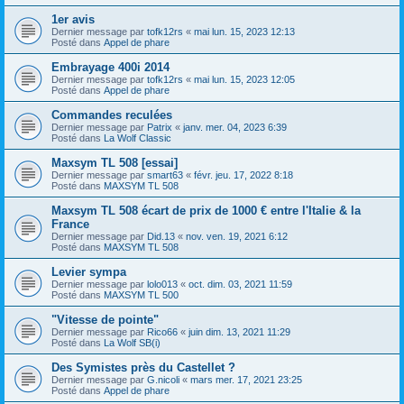
1er avis
Dernier message par
tofk12rs
«
mai lun. 15, 2023 12:13
Posté dans
Appel de phare
Embrayage 400i 2014
Dernier message par
tofk12rs
«
mai lun. 15, 2023 12:05
Posté dans
Appel de phare
Commandes reculées
Dernier message par
Patrix
«
janv. mer. 04, 2023 6:39
Posté dans
La Wolf Classic
Maxsym TL 508 [essai]
Dernier message par
smart63
«
févr. jeu. 17, 2022 8:18
Posté dans
MAXSYM TL 508
Maxsym TL 508 écart de prix de 1000 € entre l'Italie & la
France
Dernier message par
Did.13
«
nov. ven. 19, 2021 6:12
Posté dans
MAXSYM TL 508
Levier sympa
Dernier message par
lolo013
«
oct. dim. 03, 2021 11:59
Posté dans
MAXSYM TL 500
"Vitesse de pointe"
Dernier message par
Rico66
«
juin dim. 13, 2021 11:29
Posté dans
La Wolf SB(i)
Des Symistes près du Castellet ?
Dernier message par
G.nicoli
«
mars mer. 17, 2021 23:25
Posté dans
Appel de phare