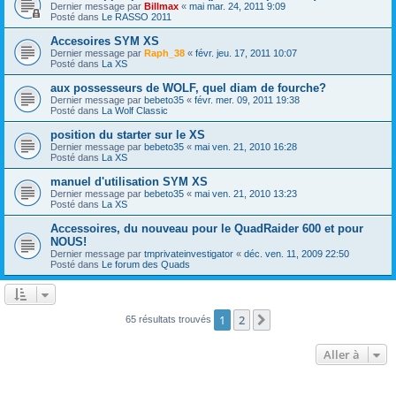
Dernier message par
Billmax
«
mai mar. 24, 2011 9:09
Posté dans
Le RASSO 2011
Accesoires SYM XS
Dernier message par
Raph_38
«
févr. jeu. 17, 2011 10:07
Posté dans
La XS
aux possesseurs de WOLF, quel diam de fourche?
Dernier message par
bebeto35
«
févr. mer. 09, 2011 19:38
Posté dans
La Wolf Classic
position du starter sur le XS
Dernier message par
bebeto35
«
mai ven. 21, 2010 16:28
Posté dans
La XS
manuel d'utilisation SYM XS
Dernier message par
bebeto35
«
mai ven. 21, 2010 13:23
Posté dans
La XS
Accessoires, du nouveau pour le QuadRaider 600 et pour
NOUS!
Dernier message par
tmprivateinvestigator
«
déc. ven. 11, 2009 22:50
Posté dans
Le forum des Quads
1
2
Suivante
65 résultats trouvés
Aller à