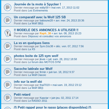
Journée de la moto à Spycker !
Dernier message par
eddy59
«
mai ven. 17, 2013 11:02
Posté dans
Les Evénements
Un comparatif avec la Wolf 125 SB
Dernier message par
baboune28
«
avr. mer. 24, 2013 20:36
Posté dans
La Wolf SB(i)
!! MODELE DES ANNONCES A UTILISER !!
Dernier message par
Raph_38
«
avr. lun. 08, 2013 15:23
Posté dans
Déposez et consultez vos annonces
La xs en quelques liens
Dernier message par
Sym.Gts38
«
déc. ven. 07, 2012 7:56
Posté dans
La XS
photos boite de 125 sym wolf
Dernier message par
jlouis
«
juil. sam. 28, 2012 18:58
Posté dans
Le forum des MOTOS SYM
Sacoche latérale sur Wolf
Dernier message par
firmin
«
juin lun. 18, 2012 9:37
Posté dans
La Wolf Classic
info sur la wolf sbi
Dernier message par
thai7019
«
mai sam. 19, 2012 23:12
Posté dans
La Wolf SB(i)
Petit retard
Dernier message par
Kaaviar
«
juin jeu. 02, 2011 17:14
Posté dans
Le RASSO 2011
/!\ Petit rappel pour le rasso (places disponibles) /!\