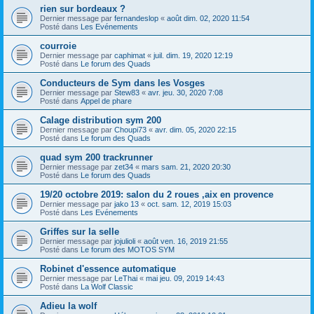
rien sur bordeaux ?
Dernier message par
fernandeslop
«
août dim. 02, 2020 11:54
Posté dans
Les Evénements
courroie
Dernier message par
caphimat
«
juil. dim. 19, 2020 12:19
Posté dans
Le forum des Quads
Conducteurs de Sym dans les Vosges
Dernier message par
Stew83
«
avr. jeu. 30, 2020 7:08
Posté dans
Appel de phare
Calage distribution sym 200
Dernier message par
Choupi73
«
avr. dim. 05, 2020 22:15
Posté dans
Le forum des Quads
quad sym 200 trackrunner
Dernier message par
zet34
«
mars sam. 21, 2020 20:30
Posté dans
Le forum des Quads
19/20 octobre 2019: salon du 2 roues ,aix en provence
Dernier message par
jako 13
«
oct. sam. 12, 2019 15:03
Posté dans
Les Evénements
Griffes sur la selle
Dernier message par
jojulioli
«
août ven. 16, 2019 21:55
Posté dans
Le forum des MOTOS SYM
Robinet d'essence automatique
Dernier message par
LeThai
«
mai jeu. 09, 2019 14:43
Posté dans
La Wolf Classic
Adieu la wolf