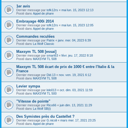
1er avis
Dernier message par
tofk12rs
«
mai lun. 15, 2023 12:13
Posté dans
Appel de phare
Embrayage 400i 2014
Dernier message par
tofk12rs
«
mai lun. 15, 2023 12:05
Posté dans
Appel de phare
Commandes reculées
Dernier message par
Patrix
«
janv. mer. 04, 2023 6:39
Posté dans
La Wolf Classic
Maxsym TL 508 [essai]
Dernier message par
smart63
«
févr. jeu. 17, 2022 8:18
Posté dans
MAXSYM TL 508
Maxsym TL 508 écart de prix de 1000 € entre l'Italie & la
France
Dernier message par
Did.13
«
nov. ven. 19, 2021 6:12
Posté dans
MAXSYM TL 508
Levier sympa
Dernier message par
lolo013
«
oct. dim. 03, 2021 11:59
Posté dans
MAXSYM TL 500
"Vitesse de pointe"
Dernier message par
Rico66
«
juin dim. 13, 2021 11:29
Posté dans
La Wolf SB(i)
Des Symistes près du Castellet ?
Dernier message par
G.nicoli
«
mars mer. 17, 2021 23:25
Posté dans
Appel de phare