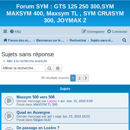
Forum SYM : GTS 125 250 300,SYM
MAXSYM 400, Maxsym TL , SYM CRUISYM
300, JOYMAX Z
FAQ
S’enregistrer
Connexion
R
Forum des scooters SYM - GTS -MAXSYM - CRUISYM - JOYMAX - Maxsym TL
Bienvenue sur le forum des scooters de la gamme SYM
Rechercher
Sujets sans réponse
e
Sujets sans réponse
c
Aller à la recherche avancée
h
Rechercher
Recherche avancée
e
r
1
2
Suivante
65 résultats trouvés
c
Sujets
h
e
Maxsym 500 vers 508
Dernier message par
Leyou
«
avr. mer. 15, 2026 8:09
r
Posté dans
MAXSYM TL 500
Quad en Auvergne
Dernier message par
asf
«
sept. lun. 23, 2024 18:03
Posté dans
Région SUD
De passage en Lozère ?