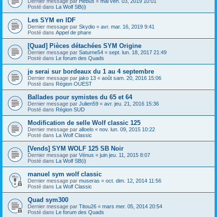
Dernier message par
Hébus
«
mai ven. 03, 2019 10:01
Posté dans
La Wolf SB(i)
Les SYM en IDF
Dernier message par
Skydio
«
avr. mar. 16, 2019 9:41
Posté dans
Appel de phare
[Quad] Pièces détachées SYM Origine
Dernier message par
Saturne54
«
sept. lun. 18, 2017 21:49
Posté dans
Le forum des Quads
je serai sur bordeaux du 1 au 4 septembre
Dernier message par
jako 13
«
août sam. 20, 2016 15:06
Posté dans
Région OUEST
Ballades pour symistes du 65 et 64
Dernier message par
Julien59
«
avr. jeu. 21, 2016 15:36
Posté dans
Région SUD
Modification de selle Wolf classic 125
Dernier message par
alloelo
«
nov. lun. 09, 2015 10:22
Posté dans
La Wolf Classic
[Vends] SYM WOLF 125 SB Noir
Dernier message par
Vénus
«
juin jeu. 11, 2015 8:07
Posté dans
La Wolf SB(i)
manuel sym wolf classic
Dernier message par
museras
«
oct. dim. 12, 2014 11:56
Posté dans
La Wolf Classic
Quad sym300
Dernier message par
Titou26
«
mars mer. 05, 2014 20:54
Posté dans
Le forum des Quads