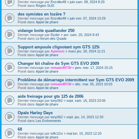
Dernier message par
Enzolito48
«
juin sam. 08, 2024 8:29
Posté dans
Région SUD
des symistes en lozère ?
Dernier message par
Enzolito48
«
juin ven. 07, 2024 13:29
Posté dans
Appel de phare
vidange boite quadlander 250
Dernier message par
Ryder
«
avr. sam. 20, 2024 8:43
Posté dans
Le forum des Quads
Support ampoule clignotant sym GTS 125i
Dernier message par
Aymoun
«
mars jeu. 28, 2024 11:21
Posté dans
Appel de phare
Changer kit chaîne de Sym GTS EVO 2009
Dernier message par
romain49730
«
janv. mer. 17, 2024 15:15
Posté dans
Appel de phare
Problème de démarrage intermittent sur Sym GTS EVO 2009
Dernier message par
romain49730
«
déc. mar. 05, 2023 10:03
Posté dans
Appel de phare
aide freinage pour gts 125 de 2006
Dernier message par
tony062
«
sept. sam. 16, 2023 23:06
Posté dans
Appel de phare
Opale Harley Days
Dernier message par
tony062
«
sept. jeu. 14, 2023 12:33
Posté dans
Les Evénements
68
Dernier message par
tofk12rs
«
mai lun. 15, 2023 12:20
Posté dans
Appel de phare