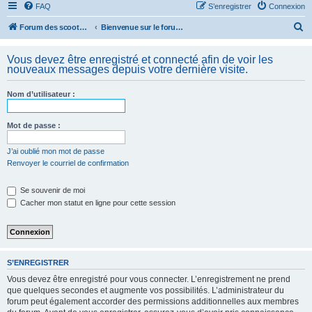
FAQ
S’enregistrer
Connexion
R
Forum des scooters SYM - GTS -MAXSYM - CRUISYM - JOYMAX - Maxsym TL
Bienvenue sur le forum des scooters de la gamme SYM
e
Vous devez être enregistré et connecté afin de voir les
c
nouveaux messages depuis votre dernière visite.
h
e
Nom d’utilisateur :
r
Mot de passe :
c
h
J’ai oublié mon mot de passe
e
Renvoyer le courriel de confirmation
r
Se souvenir de moi
Cacher mon statut en ligne pour cette session
S’ENREGISTRER
Vous devez être enregistré pour vous connecter. L’enregistrement ne prend
que quelques secondes et augmente vos possibilités. L’administrateur du
forum peut également accorder des permissions additionnelles aux membres