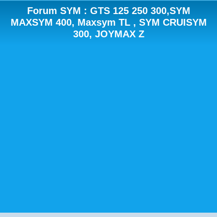
Forum SYM : GTS 125 250 300,SYM
MAXSYM 400, Maxsym TL , SYM CRUISYM
300, JOYMAX Z