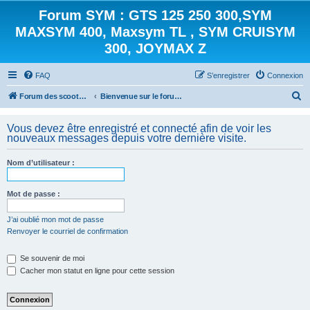
Forum SYM : GTS 125 250 300,SYM
MAXSYM 400, Maxsym TL , SYM CRUISYM
300, JOYMAX Z
FAQ
S’enregistrer
Connexion
R
Forum des scooters SYM - GTS -MAXSYM - CRUISYM - JOYMAX - Maxsym TL
Bienvenue sur le forum des scooters de la gamme SYM
e
Vous devez être enregistré et connecté afin de voir les
c
nouveaux messages depuis votre dernière visite.
h
e
Nom d’utilisateur :
r
Mot de passe :
c
h
J’ai oublié mon mot de passe
e
Renvoyer le courriel de confirmation
r
Se souvenir de moi
Cacher mon statut en ligne pour cette session