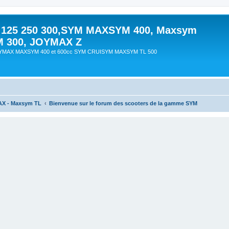
 125 250 300,SYM MAXSYM 400, Maxsym
M 300, JOYMAX Z
OYMAX MAXSYM 400 et 600cc SYM CRUISYM MAXSYM TL 500
AX - Maxsym TL
Bienvenue sur le forum des scooters de la gamme SYM