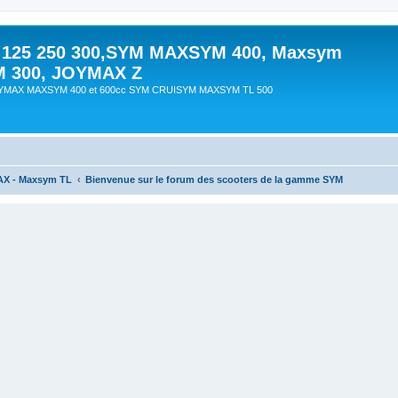
 125 250 300,SYM MAXSYM 400, Maxsym
M 300, JOYMAX Z
OYMAX MAXSYM 400 et 600cc SYM CRUISYM MAXSYM TL 500
AX - Maxsym TL
Bienvenue sur le forum des scooters de la gamme SYM