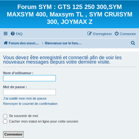
Forum SYM : GTS 125 250 300,SYM
MAXSYM 400, Maxsym TL , SYM CRUISYM
300, JOYMAX Z
FAQ
S’enregistrer
Connexion
R
Forum des scooters SYM - GTS -MAXSYM - CRUISYM - JOYMAX - Maxsym TL
Bienvenue sur le forum des scooters de la gamme SYM
e
Vous devez être enregistré et connecté afin de voir les
c
nouveaux messages depuis votre dernière visite.
h
e
Nom d’utilisateur :
r
Mot de passe :
c
h
J’ai oublié mon mot de passe
e
Renvoyer le courriel de confirmation
r
Se souvenir de moi
Cacher mon statut en ligne pour cette session