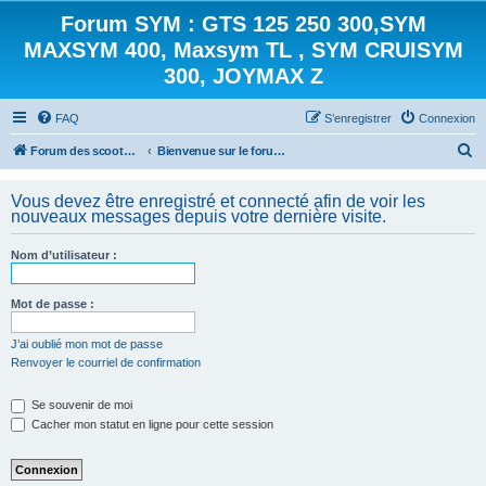
Forum SYM : GTS 125 250 300,SYM
MAXSYM 400, Maxsym TL , SYM CRUISYM
300, JOYMAX Z
FAQ
S’enregistrer
Connexion
R
Forum des scooters SYM - GTS -MAXSYM - CRUISYM - JOYMAX - Maxsym TL
Bienvenue sur le forum des scooters de la gamme SYM
e
Vous devez être enregistré et connecté afin de voir les
c
nouveaux messages depuis votre dernière visite.
h
e
Nom d’utilisateur :
r
Mot de passe :
c
h
J’ai oublié mon mot de passe
e
Renvoyer le courriel de confirmation
r
Se souvenir de moi
Cacher mon statut en ligne pour cette session