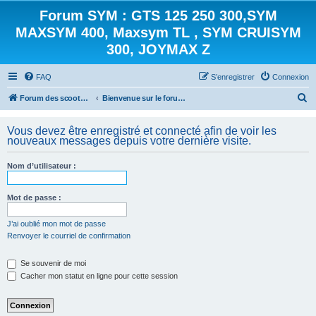
Forum SYM : GTS 125 250 300,SYM
MAXSYM 400, Maxsym TL , SYM CRUISYM
300, JOYMAX Z
FAQ
S’enregistrer
Connexion
R
Forum des scooters SYM - GTS -MAXSYM - CRUISYM - JOYMAX - Maxsym TL
Bienvenue sur le forum des scooters de la gamme SYM
e
Vous devez être enregistré et connecté afin de voir les
c
nouveaux messages depuis votre dernière visite.
h
e
Nom d’utilisateur :
r
Mot de passe :
c
h
J’ai oublié mon mot de passe
e
Renvoyer le courriel de confirmation
r
Se souvenir de moi
Cacher mon statut en ligne pour cette session